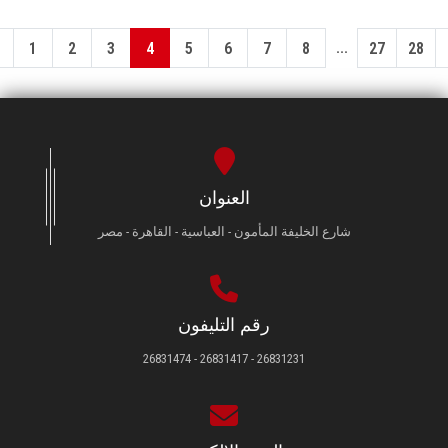
...
1
2
3
4
5
6
7
8
27
28
العنوان
شارع الخليفة المأمون - العباسية - القاهرة - مصر
رقم التليفون
26831231 - 26831417 - 26831474