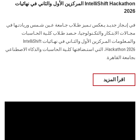
المركزين الأول والثاني في نهائيات IntelliShift Hackathon
2026
في إنـجاز جديـد يـعكس تـميز طـلاب جـامعة عـين شـمس وريادتـها في
مجـالات الابتـكار والتكـنولوجيا، حـصد طـلاب كلـية الحـاسبات
والمـعلومات المـركزين الأول والثـاني في نهـائيات IntelliShift
Hackathon 2026، التي استـضافتها كلـية الحاسبات والذكاء الاصطناعي
بجامعة القاهرة.
اقرأ المزيد