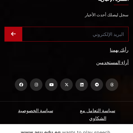
سجل ليصلك أحدث الأخبار
رأيك يهمنا
أراء المستخدمين
سياسة التعامل مع
سياسة الخصوصية
الشكاوي
ميثاق المتعاملين
الأسئلة الشائعة
www.asu.edu.eg
wants to play speech