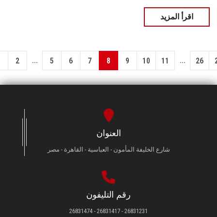
اقرأ المزيد
...
...
1
2
5
6
7
8
9
10
11
26
العنوان
شارع الخليفة المأمون - العباسية - القاهرة - مصر
رقم التليفون
26831231 - 26831417 - 26831474