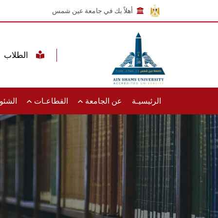
أهلاً بك في جامعة عين شمس
الطلاب
الرئيسيـة
عن الجامعة
القطاعـات
الشئون