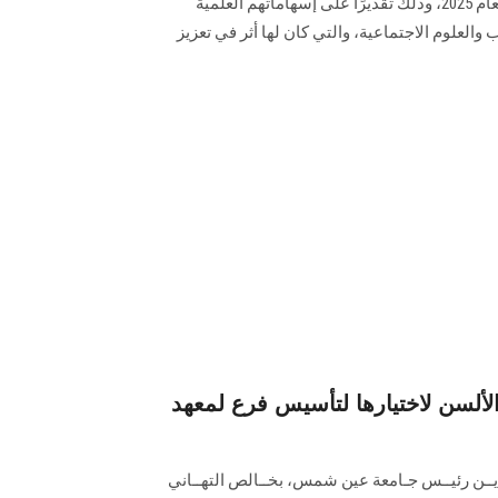
والآداب من الفائزين بجوائز الدولة لعام 2025، وذلك تقديرًا على إسهاماتهم العلمية
 والعلوم الاجتماعية، والتي كان لها أثر في تعزيز
لألسن لاختيارها لتأسيس فرع لمعهد
ابديــن رئيــس جـامعة عين شمس، بخــالص التهــاني