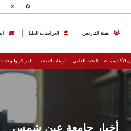
هيئة التدريس
الدراسات العليا
الخريجين
 الأكاديمية
البحث العلمي
الرعاية الصحية
المراكز والوحدا
أخبار جامعة عين شمس