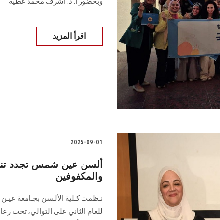
وبحضور أ. د. أشرف محمد عطية
اقرأ المزيد
2025-09-01
ألسن عين شمس تجدد تنظي
والمكفوفين
نـظمت كـلية الألـسن بجـامعة عيـن 
للعام الثاني على التوالي، تحت رعاي