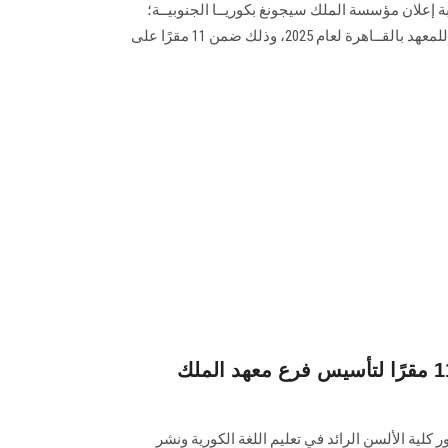
بة إعلان مؤسسة الملك سيجونغ بكوريــا الجنوبيــة؛
اختيار كليــة الألســن لتأسيس فرع للمعهد بالقــاهرة لعام 2025، وذلك ضمن 11 مقرًا على
ألسن عين شمس ضمن 11 مقرًا لتأسيس فرع معهد الملك
كلية الألسن الرائد في تعليم اللغة الكورية ونشر