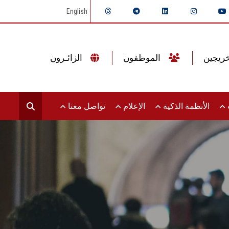
English
الموظفون
الزائـرون
ت
الأنظمة الذكية
الإعلام
تواصل معنا