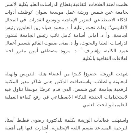
نظمت لجنة العلاقات الثقافية بقطاع الدراسات العليا بكلية الألسن
بجامعة عين شمس ورشة عمل موسعة بعنوان "توظيف أدوات
الذكاء الاصطناعي لتعزيز الإنتاجية وتوسيع القدرات في المجال
الأكاديمي"، وذلك تحت رعاية أ. د. محمد ضياء زين العابدين رئيس
الجامعة، وأ. د. أماني أسامة كامل نائب رئيس الجامعة لشئون
الدراسات العليا والبحوث، وأ. د. يمنى صفوت القائم بتسيير أعمال
عميد الكلية، وإشراف أ. د. مروة مصطفى أمين مقرر لجنة
العلاقات الثقافية بالكلية.
شهدت الورشة حضورًا كبيرًا من أعضاء هيئة التدريس والهيئة
المعاونة والطلاب، واستضافت الدكتور هاني شاكر مدير المكتبة
الرقمية بجامعة عين شمس، الذي قدم عرضًا موسعًا تناول فيه
الاستخدامات الحديثة للذكاء الاصطناعي في رفع كفاءة العملية
التعليمية والبحث العلمي.
واستهلت فعاليات الورشة بكلمة للدكتورة رضوى قطيط أستاذ
الترجمة المساعد بقسم اللغة الإنجليزية، أشارت فيها إلى أهمية