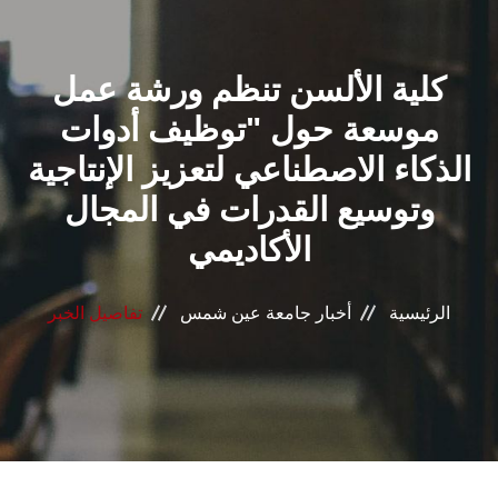
القطاعـات
كلية الألسن تنظم ورشة عمل
الشئون الأكاديمية
موسعة حول "توظيف أدوات
البحث العلمي
الذكاء الاصطناعي لتعزيز الإنتاجية
وتوسيع القدرات في المجال
الرعاية الصحية
الأكاديمي
المراكز والوحدات
الرئيسية
أخبار جامعة عين شمس
تفاصيل الخبر
الأنظمة الذكية
الإعلام
تواصل معنا