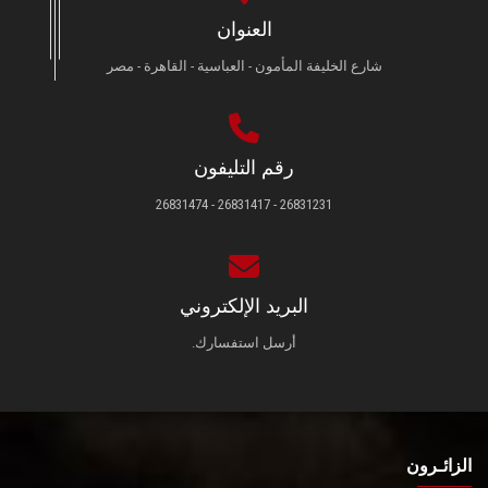
العنوان
شارع الخليفة المأمون - العباسية - القاهرة - مصر
رقم التليفون
26831231 - 26831417 - 26831474
البريد الإلكتروني
أرسل استفسارك.
الزائـرون