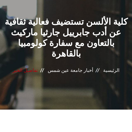
القطاعـات
كلية الألسن تستضيف فعالية ثقافية
الشئون الأكاديمية
عن أدب جابرييل جارثيا ماركيث
البحث العلمي
بالتعاون مع سفارة كولومبيا
بالقاهرة
الرعاية الصحية
المراكز والوحدات
الرئيسية
أخبار جامعة عين شمس
تفاصيل الخبر
الأنظمة الذكية
الإعلام
تواصل معنا