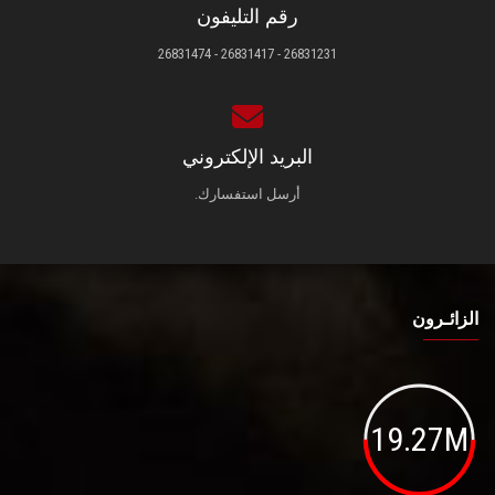
رقم التليفون
26831231 - 26831417 - 26831474
البريد الإلكتروني
أرسل استفسارك.
الزائـرون
19.27M