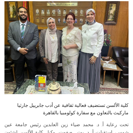
الطلاب
هيئة التدريس
الدراسات العليا
الخريجين
الموظفون
الزائـرون
سجل الان
كلية الألسن تستضيف فعالية ثقافية عن أدب جابرييل جارثيا
ماركيث بالتعاون مع سفارة كولومبيا بالقاهرة
تحت رعاية أ. د. محمد ضياء زين العابدين رئيس جامعة عين
شمس، استقبلت أ. د. يمنى صفوت، وكيل كلية الألسن لشئون