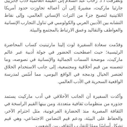
وتطرقت أ. د. رحاب عبد السلام إلى القيمة العالمية لأدب جابرييل
جارثيا ماركيث، مشيرةً إلى أن أعماله تجاوزت حدود أمريكا
اللاتينية لتصبح جزءً من التراث الإنساني العالمي، وإلى نقاط
التشابه بين الأدبين العربي والكولومبي في تناول التجارب الإنسانية
والعواطف والتقاليد وعمق الارتباط بالمجتمع والبيئة.
وقدّمت سعادة السفيرة لوث إلينا مارتينيث كساب المحاضرة
الرئيسية؛ حيث اصطحبت الحضور في جولة أدبية عبر عالم
ماركيث، موضحة السمات الجمالية والإنسانية في نصوصه، وما
تتضمنه من قيم أخلاقية ومجتمعية، إلى جانب الاستخدام الخلاق
لعنصر الخيال ودمجه في الواقع اليومي، مما أسّس لمدرسة
الواقعية السحرية في الأدب العالمي.
وأكدت السفيرة أن الجانب الأخلاقي في أدب ماركيث يستمد
جذوره من منظومات ثقافية متعددة، ومن بينها القيم الراسخة في
الثقافة المصرية منذ الحضارة الفرعونية، مثل احترام الآخر،
والحفاظ على البيئة، ودعم قيم التضامن الاجتماعي، وهي قيم
تشكل أساسًا مهمًا للتقارب الثقافي بين الشعوب.