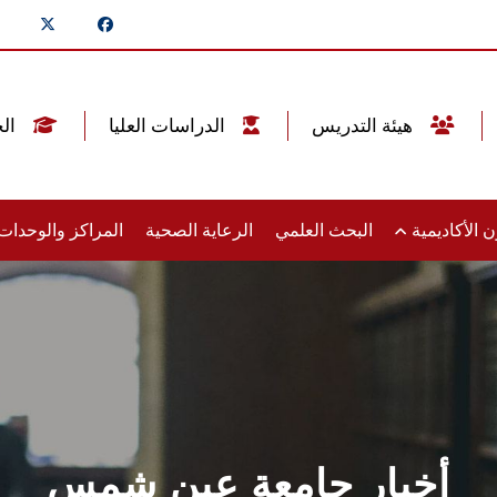
هيئة التدريس
الدراسات العليا
الخريجين
 الأكاديمية
البحث العلمي
الرعاية الصحية
المراكز والوحدا
أخبار جامعة عين شمس