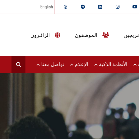
English
الموظفون
الزائـرون
ت
الأنظمة الذكية
الإعلام
تواصل معنا