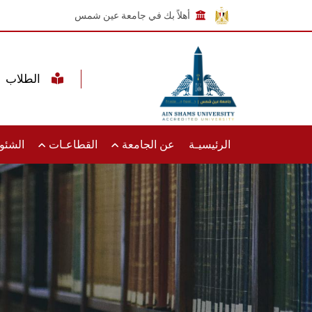
أهلاً بك في جامعة عين شمس
الطلاب
الرئيسيـة
عن الجامعة
القطاعـات
الشئون