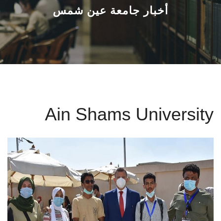
القطاعـات
أخبار جامعة عين شمس
الشئون الأكاديمية
البحث العلمي
الرعاية الصحية
Ain Shams University
المراكز والوحدات
الأنظمة الذكية
الإعلام
تواصل معنا