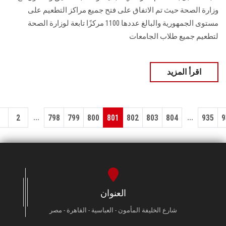
وزارة الصحة حيث تم الاتفاق على فتح جميع مراكز التطعيم على
مستوى الجمهورية والبالغ عددها 1100 مركزًا تابعة لوزارة الصحة
لتطعيم جميع طلاب الجامعات
اقرأ المزيد
...
...
1
2
798
799
800
801
802
803
804
935
9
العنوان
شارع الخليفة المأمون - العباسية - القاهرة - مصر