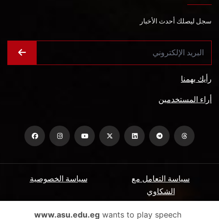
سجل ليصلك أحدث الأخبار
رأيك يهمنا
أراء المستخدمين
سياسة التعامل مع
سياسة الخصوصية
الشكاوي
ميثاق المتعاملين
الأسئلة الشائعة
www.asu.edu.eg
wants to play speech