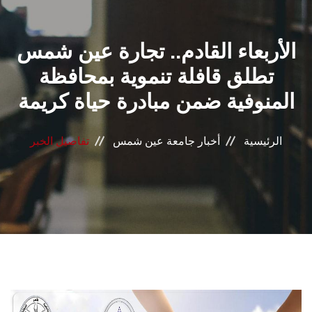
القطاعـات
الأربعاء القادم.. تجارة عين شمس
الشئون الأكاديمية
تطلق قافلة تنموية بمحافظة
البحث العلمي
المنوفية ضمن مبادرة حياة كريمة
الرعاية الصحية
الرئيسية
أخبار جامعة عين شمس
تفاصيل الخبر
المراكز والوحدات
الأنظمة الذكية
الإعلام
تواصل معنا