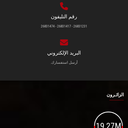
رقم التليفون
26831231 - 26831417 - 26831474
البريد الإلكتروني
أرسل استفسارك.
الزائـرون
19.27M