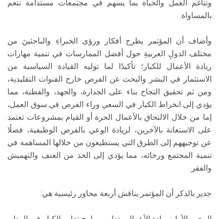
وتناغم العمل والحياة بما يسهم في مجتمعات مستدامة تنعم
بالمساواة.
وأضاف أن المؤتمر يطرح أفكار ورؤى الخبراءِ والباحثينَ من
مختلف الدولِ العربيةِ حول أفضل الممارسات في تنمية مهارات
ريادة الأعمال للكبار؛ تأكيدًا لما توليه القيادة السياسية من
الاستثمار في البشر والبحث عن الفرص خارج القنوات التقليدية،
ومن ثم تحقيق النجاح بناء على الجدارة، والجهد، والفطنة، مما
يؤدي إلى انخراط الكبار في السعي وراء الفرص في سوق العمل،
إما من خلال الالتحاق بالأعمال الحرة أو القيام بمشروعات تعتمد
على الاستعانة بالآخرين، لزيادة الوعي بالفرص الوظيفية، فضلًا
عن توجيههم إلى الطرق التي يستطيعون من خلالها المساهمة في
تنمية المجتمع ورخائه، مما يؤدي إلى الحد من العنف والتهميش
والفقر.
جدير بالذكر أن المؤتمر يناقش أربعة محاور رئيسية هي:
المحور الأول: ريادة الأعمال وتطوير برامج تعليم الكبار في الوطن