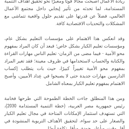
ريادة الأعمال أصبحت مجالاً قويًا ومعبرًا نحو تحقيق أهداف التنمية
المستدامة، لما تحدثه من تأثير إيجابي داخل مجتمع الأعمال
العالمي، فضلاً عن قدرتها على تقديم حلول واقعية تتماشى مع
المشكلات والتحديات الاقتصادية كافة.
وقد انعكس هذا الاهتمام على مؤسسات التعليم بشكل عام،
ومؤسسات تعليم الكبار بشكل خاص؛ فبعد أن كان المراد بمفهوم
محو الأمية - فيما مضى من الزمان- تعليم الناس مهارات القراءة
والكتابة والحساب لاستخدامها في ظروف معينة؛ فقد تغير المراد
بمفهوم محو الأمية تغييراً كبيرًا، حيث بات يتطلب إكساب
الدارسين مهارات جديدة حتى لا يصبحوا في عِداد الأميين، وأصبح
الاهتمام بمفهوم تعليم الكبار بمعناه الشامل.
ومن هذا المنطلق جاءت الخطة الطموحة التي طرحها فخامة
رئيس جمهورية مصر العربية، (خطة التنمية المستدامة 2030)،
التي تستهدف استثمار الإمكانات المتاحة في مجال تعليم الكبار
والصغار على حد سواء، لتحقيق الأهداف التربوية المنشودة في
أقل وقت، وبأعلى جودة، وبأقل تكلفة أيضًا.