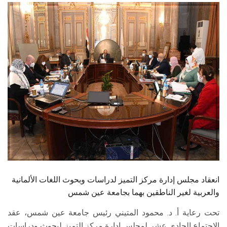
الطلاب
هيئة التدريس
الدراسات العليا
الخريجين
الموظفون
الزائـرون
سجل الان
انعقاد مجلس إدارة مركز التميز لدراسات وبحوث اللغات الألمانية
والعربية لغير الناطقين بهما بجامعة عين شمس
تحت رعاية أ. د. محمود المتيني رئيس جامعة عين شمس، عقد
الاجتماع الحادي عشر لمجلس إدارة مركز التميز لبحوث ودراسات