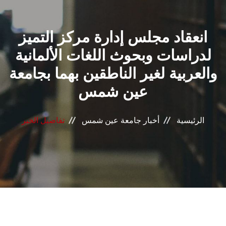
القطاعـات
انعقاد مجلس إدارة مركز التميز
الشئون الأكاديمية
لدراسات وبحوث اللغات الألمانية
البحث العلمي
والعربية لغير الناطقين بهما بجامعة
عين شمس
الرعاية الصحية
المراكز والوحدات
الرئيسية
أخبار جامعة عين شمس
تفاصيل الخبر
الأنظمة الذكية
الإعلام
تواصل معنا