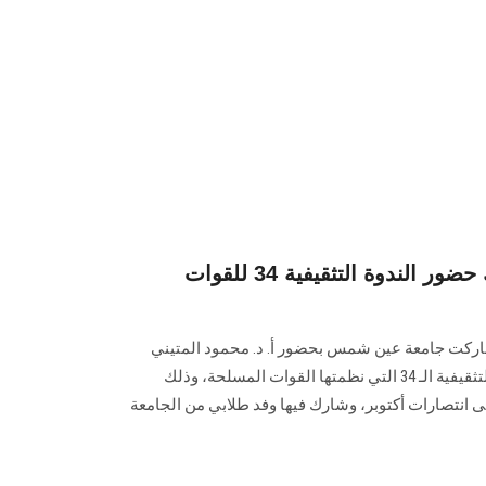
جامعة عين شمس تشارك حضور الندوة التثقيفية 34 للقوات
ركت جامعة عين شمس بحضور أ. د. محمود المتيني
رئيس الجامعة في فعاليات الندوة التثقيفية الـ 34 التي نظمتها القوات المسلحة، وذلك
الاحتفال بمرور 48 عاما على انتصارات أكتوبر، وشارك فيها وفد طلابي من الجامعة