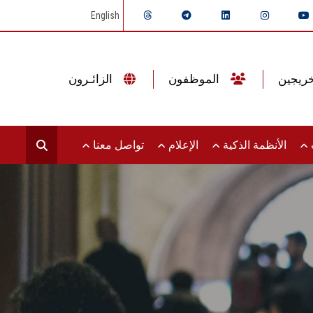
English
الموظفون
الزائـرون
ت
الأنظمة الذكية
الإعلام
تواصل معنا