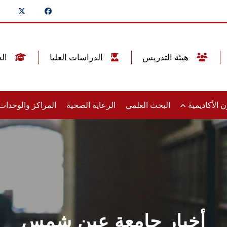
هيئة التدريس
الدراسات العليا
الخريجين
 الأكاديمية
البحث العلمي
الرعاية الصحية
المراكز والوحدا
أخبار جامعة عين شمس