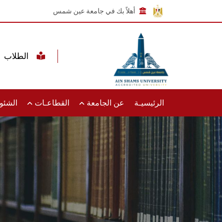
أهلاً بك في جامعة عين شمس
الطلاب
الرئيسيـة
عن الجامعة
القطاعـات
الشئون