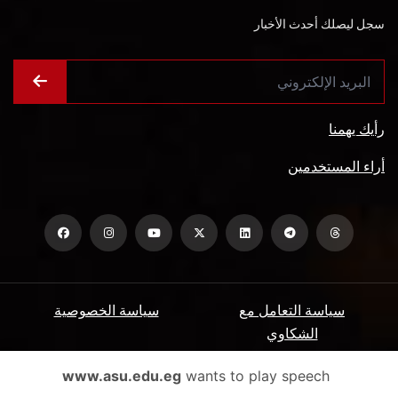
سجل ليصلك أحدث الأخبار
رأيك يهمنا
أراء المستخدمين
سياسة التعامل مع
سياسة الخصوصية
الشكاوي
ميثاق المتعاملين
الأسئلة الشائعة
www.asu.edu.eg
wants to play speech