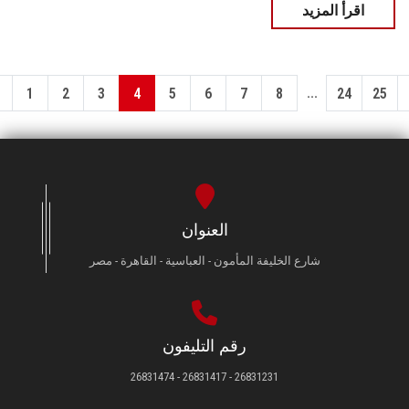
اقرأ المزيد
...
1
2
3
4
5
6
7
8
24
25
العنوان
شارع الخليفة المأمون - العباسية - القاهرة - مصر
رقم التليفون
26831231 - 26831417 - 26831474