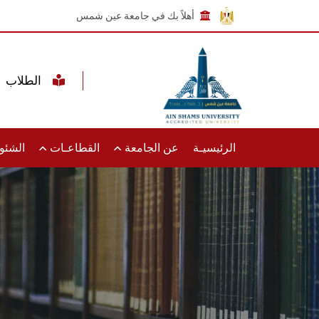
أهلاً بك في جامعة عين شمس
الطلاب
الرئيسيـة
عن الجامعة
القطاعـات
الشئون