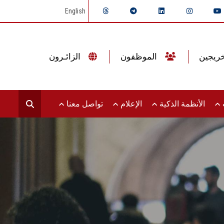
English
الموظفون
الزائـرون
ت
الأنظمة الذكية
الإعلام
تواصل معنا