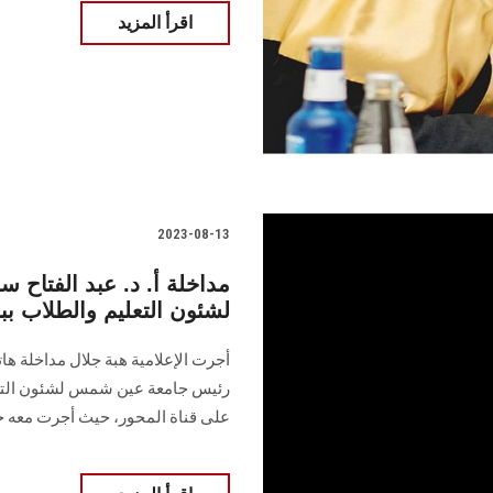
اقرأ المزيد
2023-08-13
مداخلة أ. د. عبد الفتاح
لشئون التعليم والطلاب ببرنامج ٩٠ دقيقة على ق
أجرت الإعلامية هبة جلال مداخلة هات
على قناة المحور، حيث أجرت معه حوار حول اح