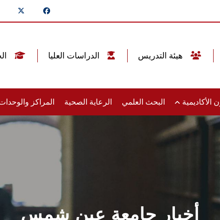
هيئة التدريس
الدراسات العليا
الخريجين
 الأكاديمية
البحث العلمي
الرعاية الصحية
المراكز والوحدا
أخبار جامعة عين شمس