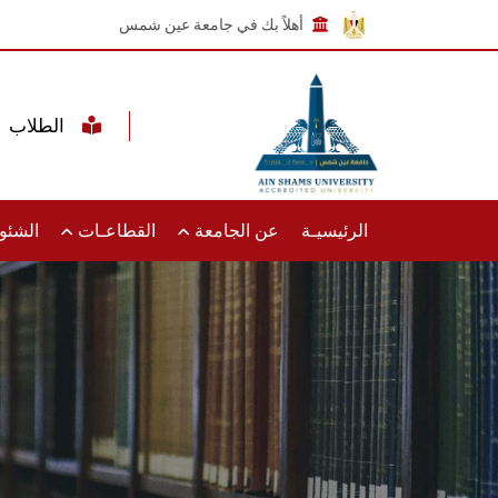
أهلاً بك في جامعة عين شمس
الطلاب
الرئيسيـة
عن الجامعة
القطاعـات
الشئون