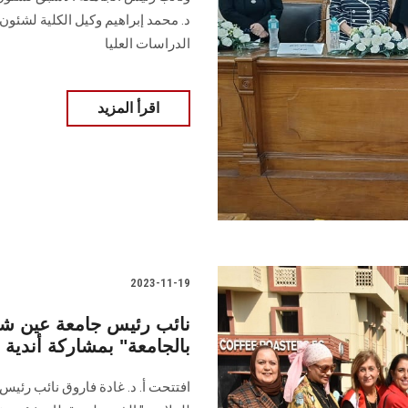
د. محمد إبراهيم وكيل الكلية لشئون ا
الدراسات العليا
اقرأ المزيد
2023-11-19
نائب رئيس جامعة عين ش
بالجامعة" بمشاركة أندية 
افتتحت أ. د. غادة فاروق نائب رئي