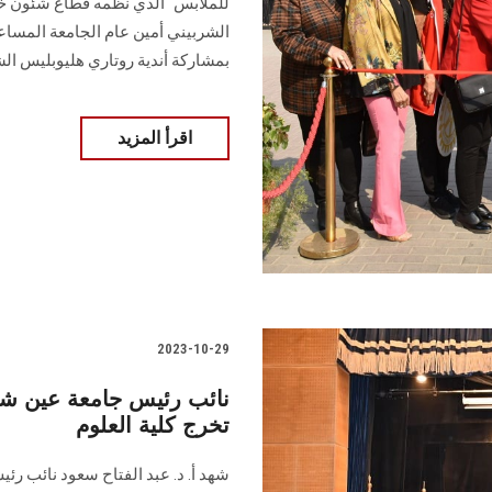
للملابس" الذي نظمه قطاع شئون خدم
الشربيني أمين عام الجامعة المساع
بمشاركة أندية روتاري هليوبليس ا
اقرأ المزيد
2023-10-29
نائب رئيس جامعة عين شم
تخرج كلية العلوم
شهد أ. د. عبد الفتاح سعود نائب رئ