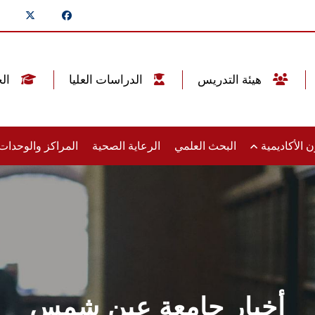
هيئة التدريس
الدراسات العليا
الخريجين
 الأكاديمية
البحث العلمي
الرعاية الصحية
المراكز والوحدا
أخبار جامعة عين شمس