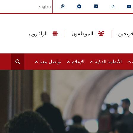
English
الموظفون
الزائـرون
ت
الأنظمة الذكية
الإعلام
تواصل معنا