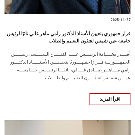
2025-11-27
قرار جمهوري بتعيين الأستاذ الدكتور رامي ماهر غالي نائبًا لرئيس
جامعة عين شمس لشئون التعليم والطلاب
أصـــدر فخـــــامة الرئيــــس عبـــد الفتـــــاح السيــــسي رئيـــــس
الجمهــــوريــة قـــرارًا جمـهــــوريًا بتعيــيــــن الأستــــــاذ الدكتــــور
رامي مــــاهـــر صـــادق غــــالي، نائبًــــا لرئـيــــس جــــامعــــة
عيــــن شمــس لشئــــون التعليــــم والطــــلاب.
اقرأ المزيد