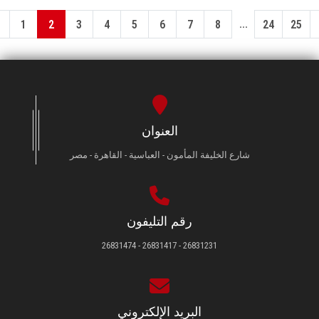
...
1
2
3
4
5
6
7
8
24
25
العنوان
شارع الخليفة المأمون - العباسية - القاهرة - مصر
رقم التليفون
26831231 - 26831417 - 26831474
البريد الإلكتروني