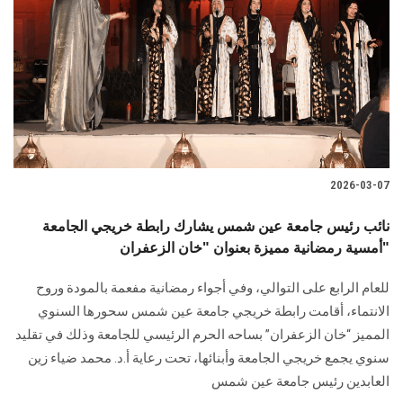
الطلاب
هيئة التدريس
الدراسات العليا
الخريجين
2026-03-07
الموظفون
نائب رئيس جامعة عين شمس يشارك رابطة خريجي الجامعة
أمسية رمضانية مميزة بعنوان "خان الزعفران"
الزائـرون
للعام الرابع على التوالي، وفي أجواء رمضانية مفعمة بالمودة وروح
سجل الان
الانتماء، أقامت رابطة خريجي جامعة عين شمس سحورها السنوي
المميز “خان الزعفران” بساحه الحرم الرئيسي للجامعة وذلك في تقليد
سنوي يجمع خريجي الجامعة وأبنائها، تحت رعاية أ.د. محمد ضياء زين
العابدين رئيس جامعة عين شمس