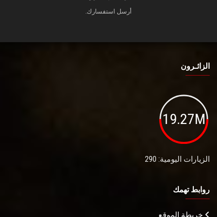
أرسل استفسارك.
الزائـرون
19.27M
الزيارات اليومية: 290
روابط تهمك
خريطة الموقع