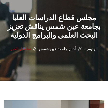
القطاعـات
مجلس قطاع الدراسات العليا
الشئون الأكاديمية
بجامعة عين شمس يناقش تعزيز
البحث العلمي
البحث العلمي والبرامج الدولية
الرعاية الصحية
الرئيسية
أخبار جامعة عين شمس
تفاصيل الخبر
المراكز والوحدات
الأنظمة الذكية
الإعلام
تواصل معنا