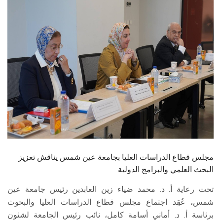
الطلاب
هيئة التدريس
الدراسات العليا
الخريجين
الموظفون
الزائـرون
مجلس قطاع الدراسات العليا بجامعة عين شمس يناقش تعزيز
سجل الان
البحث العلمي والبرامج الدولية
تحت رعاية أ. د. محمد ضياء زين العابدين رئيس جامعة عين
شمس، عُقِد اجتماع مجلس قطاع الدراسات العليا والبحوث
برئاسة أ. د. أماني أسامة كامل، نائب رئيس الجامعة لشئون