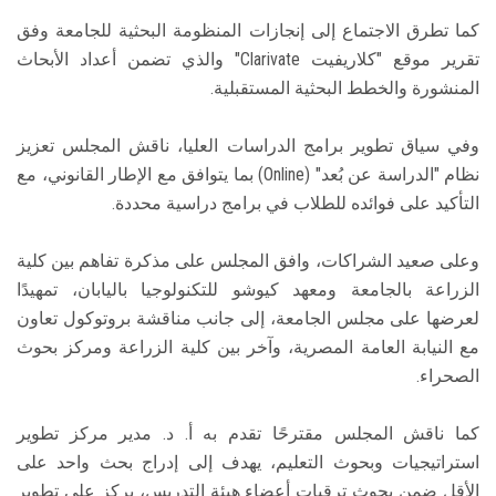
كما تطرق الاجتماع إلى إنجازات المنظومة البحثية للجامعة وفق
تقرير موقع "كلاريفيت Clarivate" والذي تضمن أعداد الأبحاث
المنشورة والخطط البحثية المستقبلية.
وفي سياق تطوير برامج الدراسات العليا، ناقش المجلس تعزيز
نظام "الدراسة عن بُعد" (Online) بما يتوافق مع الإطار القانوني، مع
التأكيد على فوائده للطلاب في برامج دراسية محددة.
وعلى صعيد الشراكات، وافق المجلس على مذكرة تفاهم بين كلية
الزراعة بالجامعة ومعهد كيوشو للتكنولوجيا باليابان، تمهيدًا
لعرضها على مجلس الجامعة، إلى جانب مناقشة بروتوكول تعاون
مع النيابة العامة المصرية، وآخر بين كلية الزراعة ومركز بحوث
الصحراء.
كما ناقش المجلس مقترحًا تقدم به أ. د. مدير مركز تطوير
استراتيجيات وبحوث التعليم، يهدف إلى إدراج بحث واحد على
الأقل ضمن بحوث ترقيات أعضاء هيئة التدريس، يركز على تطوير