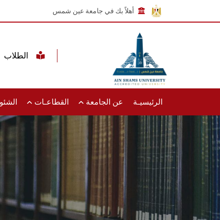
أهلاً بك في جامعة عين شمس
الطلاب
الرئيسيـة
عن الجامعة
القطاعـات
الشئون