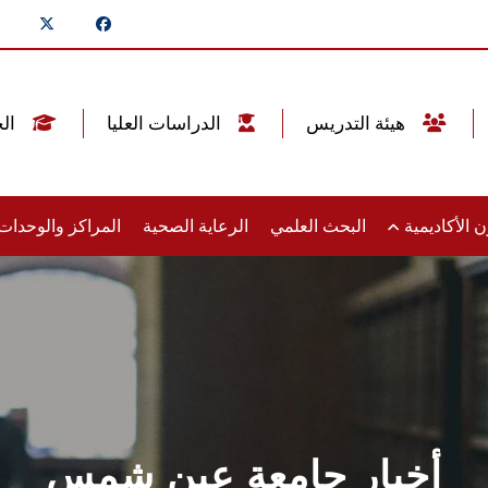
هيئة التدريس
الدراسات العليا
الخريجين
 الأكاديمية
البحث العلمي
الرعاية الصحية
المراكز والوحدا
أخبار جامعة عين شمس