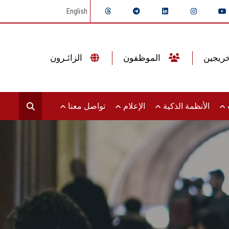
English
الموظفون
الزائـرون
ت
الأنظمة الذكية
الإعلام
تواصل معنا