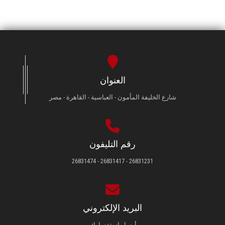
العنوان
شارع الخليفة المأمون - العباسية - القاهرة - مصر
رقم التليفون
26831231 - 26831417 - 26831474
البريد الإلكتروني
أرسل استفسارك.