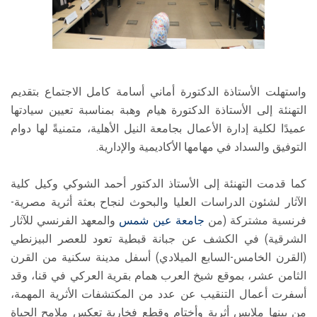
واستهلت الأستاذة الدكتورة أماني أسامة كامل الاجتماع بتقديم
التهنئة إلى الأستاذة الدكتورة هيام وهبة بمناسبة تعيين سيادتها
عميدًا لكلية إدارة الأعمال بجامعة النيل الأهلية، متمنيةً لها دوام
التوفيق والسداد في مهامها الأكاديمية والإدارية.
كما قدمت التهنئة إلى الأستاذ الدكتور أحمد الشوكي وكيل كلية
الآثار لشئون الدراسات العليا والبحوث لنجاح بعثة أثرية مصرية-
فرنسية مشتركة (من
جامعة عين شمس
والمعهد الفرنسي للآثار
الشرقية) في الكشف عن جبانة قبطية تعود للعصر البيزنطي
(القرن الخامس-السابع الميلادي) أسفل مدينة سكنية من القرن
الثامن عشر، بموقع شيخ العرب همام بقرية العركي في قنا، وقد
أسفرت أعمال التنقيب عن عدد من المكتشفات الأثرية المهمة،
من بينها ملابس أثرية وأختام وقطع فخارية تعكس ملامح الحياة