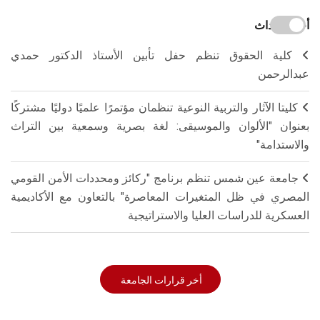
أخر الاحداث
كلية الحقوق تنظم حفل تأبين الأستاذ الدكتور حمدي
عبدالرحمن
كليتا الآثار والتربية النوعية تنظمان مؤتمرًا علميًا دوليًا مشتركًا
بعنوان "الألوان والموسيقى: لغة بصرية وسمعية بين التراث
والاستدامة"
جامعة عين شمس تنظم برنامج "ركائز ومحددات الأمن القومي
المصري في ظل المتغيرات المعاصرة" بالتعاون مع الأكاديمية
العسكرية للدراسات العليا والاستراتيجية
أخر قرارات الجامعة