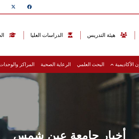
هيئة التدريس
الدراسات العليا
الخريجين
 الأكاديمية
البحث العلمي
الرعاية الصحية
المراكز والوحدا
أخبار جامعة عين شمس