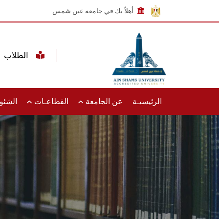
أهلاً بك في جامعة عين شمس
الطلاب
الرئيسيـة
عن الجامعة
القطاعـات
الشئون