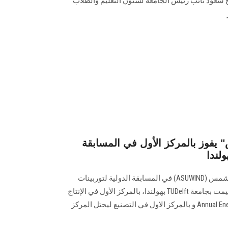
ح سعود نائب رئيس الجامعة لشئون التعليم والطلاب
فوز بالمركز الأول في المسابقة
ولندا
فاز فريق كلية الهندسة جامعة عين شمس (ASUWIND) في المسابقة الدولية لتوربينات
الرياح الصغيرة(ISWTC2019) التي اقيمت بجامعة TUDelft بهولندا، بالمركز الأول في الإنتاج
السنوي للطاقة Annual Energy Production AEP و بالمركز الاول في التصنيع ليحتل المركز