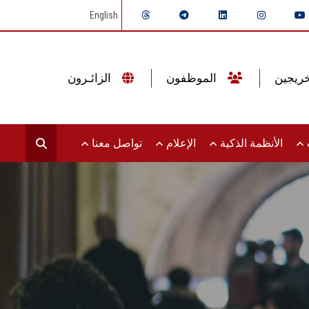
English
الموظفون
الزائـرون
ت
الأنظمة الذكية
الإعلام
تواصل معنا