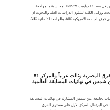
فازت كلية التجارة جامعة عين شمس فى مسابقة ديلويت Deloitte المحاسبة والمراجعة
حت ووكيل الكلية لشئون الدراسات العليا والبحوث ان
كلية التجارة حققت المركز الاول على فرق الجامعة الأمريكية AUC، والجامعة الألمانية GUC،
مركز أول على مستوى الفرق المصرية وثالث عربياً والمركز 81
ن شمس في نهائيات المسابقة العالمية
مات بجامعة عين شمس المشارك في نهائيات المسابقة
مجيات (ICPC) المنعقدة في البرتغال المركز الأول على مستوى الفرق