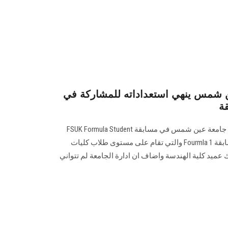
 شمس ينهي استعداداته للمشاركة في
يشارك فريق سباقات كلية الهندسة جامعة عين شمس في مسابقة FSUK Formula Student
UK والتي تعتبر نموذج مصغر من مسابقة Fourmla 1 والتي تقام على مستوى طلاب كليات
عميد كلية الهندسة واضاف ان ادارة الجامعة لم تتواني