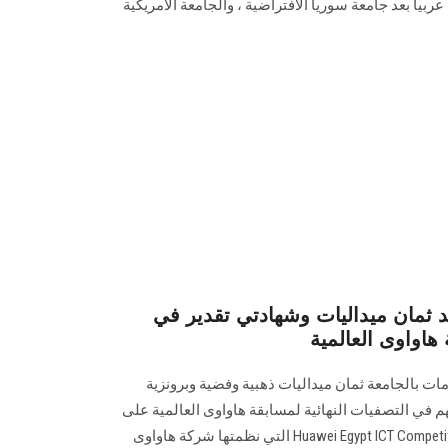
بياً بعد جامعة سوريا الافتراضية ، والجامعة الامريكية
مان ميداليات وشهادتي تقدير في
 هاواوى العالمية
ت بالجامعة ثمان ميداليات ذهبية وفضية وبرونزية
في التصفيات النهائية لمسابقة هاواوى العالمية على
مستوى الجمهورية بعنوان Huawei Egypt ICT Competition 2019 التي نظمتها شركة هاواوى