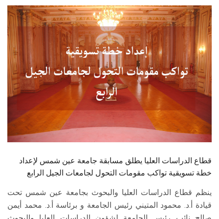
الطلاب
هيئة التدريس
الدراسات العليا
الخريجين
الموظفون
الزائـرون
قطاع الدراسات العليا يطلق مسابقة جامعة عين شمس لإعداد
سجل الان
خطة تسويقية تواكب مقومات التحول لجامعات الجيل الرابع
ينظم قطاع الدراسات العليا والبحوث بجامعة عين شمس تحت
قيادة أ.د. محمود المتيني رئيس الجامعة و برئاسة أ.د. محمد أيمن
صالح نائب رئيس الجامعة لشؤون الدراسات العليا والبحوث