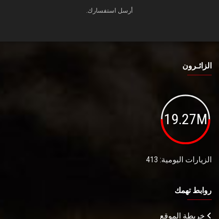
أرسل استفسارك.
الزائـرون
19.27M
الزيارات اليومية: 413
روابط تهمك
خريطة الموقع