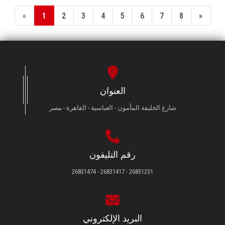
«
1
2
3
4
5
6
7
8
»
العنوان
شارع الخليفة المأمون - العباسية - القاهرة - مصر
رقم التليفون
26831231 - 26831417 - 26831474
البريد الإلكتروني