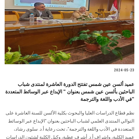
2024-05-23
عميد ألسن عين شمس تفتتح الدورة العاشرة لمنتدى شباب
الباحثين بألسن عين شمس بعنوان " الإبداع عبر الوسائط المتعددة
في الأدب واللغة والترجمة"
نظم قطاع الدراسات العليا والبحوث بكلية الألسن للسنة العاشرة على
التوالي ‏المنتدى العلمي لشباب الباحثين بعنوان "الإبداع عبر الوسائط
المتعددة في الأدب واللغة ‏والترجمة"، تحت رعاية أ.د. سلوى رشاد،
عميد الكلية، وإشراف أ.د. أشرف عطية، وكيل ‏الكلية لشئون الدراسات