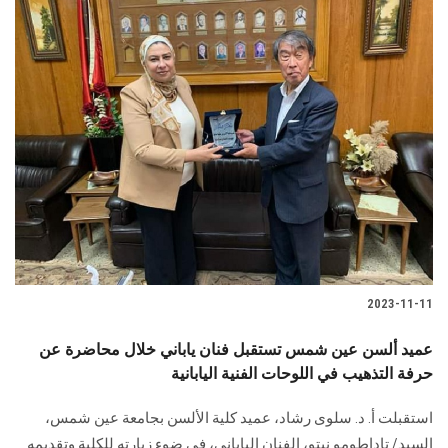
2023-11-11
عميد ألسن عين شمس تستقبل فنان ياباني خلال محاضرة عن
حرفة التذهيب في اللوحات الفنية اليابانية
استقبلت أ. د. سلوى رشاد، عميد كلية الألسن بجامعة عين شمس،
السيد/ تاداطومو نيتو، الفنان الياباني، في ضوء زيارته للكلية وتقديمه