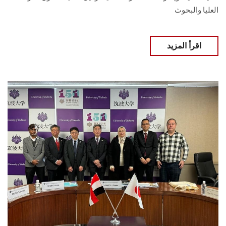
العليا والبحوث‎
اقرأ المزيد