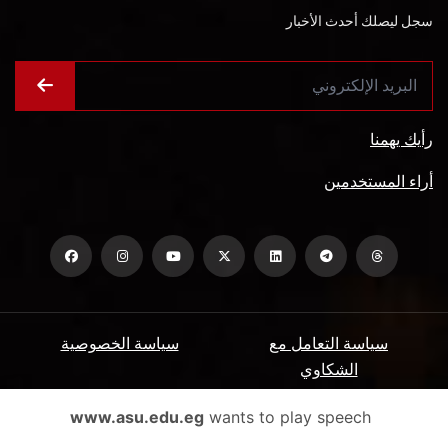
سجل ليصلك أحدث الأخبار
رأيك يهمنا
أراء المستخدمين
سياسة التعامل مع
سياسة الخصوصية
الشكاوي
ميثاق المتعاملين
الأسئلة الشائعة
www.asu.edu.eg
wants to play speech