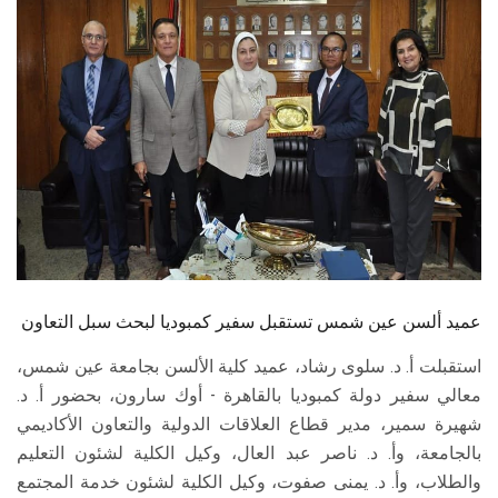
الطلاب
هيئة التدريس
الدراسات العليا
الخريجين
الموظفون
الزائـرون
عميد ألسن عين شمس تستقبل سفير كمبوديا لبحث سبل التعاون
استقبلت أ. د. سلوى رشاد، عميد كلية الألسن بجامعة عين شمس،
سجل الان
معالي سفير دولة كمبوديا بالقاهرة - أوك سارون، بحضور أ. د.
شهيرة سمير، مدير قطاع العلاقات الدولية والتعاون الأكاديمي
بالجامعة، وأ. د. ناصر عبد العال، وكيل الكلية لشئون التعليم
والطلاب، وأ. د. يمنى صفوت، وكيل الكلية لشئون خدمة المجتمع