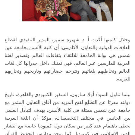
وخلال كلمتها أكدت أ. د. شهيرة سمير، المدير التنفيذي لقطاع
العلاقات الدولية والتعاون الأكاديمي، أن كلية الألسن بجامعة عين
شمس هي بوابة الجامعة للالتقاء بثقافات العالم وتصدير لغتنا
العربية للدارسين عبر العالم، فهي تمتلك داخل جدرانها كل لغات
العالم وتخاطبهم بلغاتهم وتترجم حضاراتهم وتاريخهم وتجاربهم
للعربية.
بينما تناول السيد/ أوك سارون، السفير الكمبودي بالقاهرة، تاريخ
دولته معربًا عن التطلع لفتح المزيد من آفاق التعاون المثمر مع
جامعة عين شمس ممثلة في كلية الألسن، بهدف التبادل العلمي
بين الجانبين في مختلف التخصصات، مؤكدًا أن اللغة العربية
تحظى باهتمام عدد كبير من سكان دولة كمبوديا خاصة مع انتشار
الدين الإسلامي في كمبوديا، كما يوجد مدارس لتحفيظ القرآن