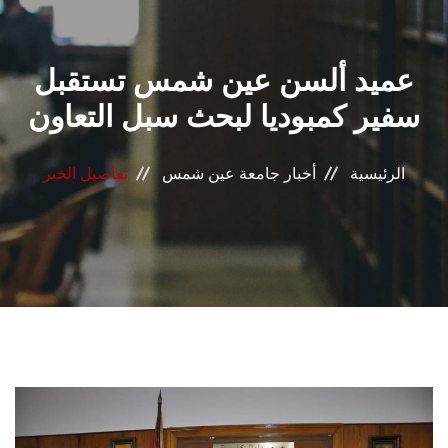
القطاعـات
عميد ألسن عين شمس تستقبل
الشئون الأكاديمية
سفير كمبوديا لبحث سبل التعاون
البحث العلمي
الرئيسية
أخبار جامعة عين شمس
تفاصيل الخبر
الرعاية الصحية
المراكز والوحدات
الأنظمة الذكية
الإعلام
تواصل معنا