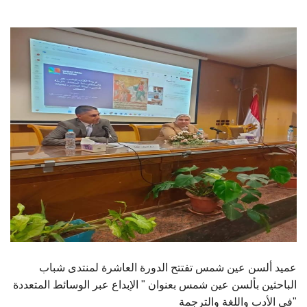
الطلاب
هيئة التدريس
الدراسات العليا
الخريجين
الموظفون
الزائـرون
سجل الان
عميد ألسن عين شمس تفتتح الدورة العاشرة لمنتدى شباب
الباحثين بألسن عين شمس بعنوان " الإبداع عبر الوسائط المتعددة
في الأدب واللغة والترجمة"