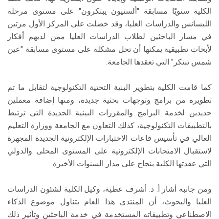
الكلية سنويًا مسابقة "ألسنيون يبتكرون" على مستوى مرحلة
الليسانس والدراسات العليا، وقد خصلت على المركز الأول مرتين
في مسار الباحثين لطلاب الدراسات العليا ممن لديهم أفكار
لأبحاث تطبيقية يمكنها أن تحل مشكلة على مستوى مسابقة "عين
شمس تبتكر" التي تعقدها الجامعة.
كما قامت الكلية بتطوير البنية التحتية التكنولوجية لتقابل ما تم
تطويره من برامج وتوجهات بحثية جديدة، ومنها إضافة معملين
جديدين لخدمة البرامج والمقررات البينية الجديدة التي ترتبط
بالتطبيقات التكنولوجية، كذلك التعاون مع الجامعة ووزارة التعليم
العالي في تأسيس قاعات الاختبارات الإلكترونية الجديدة المجهزة
لاستقبال الامتحانات الإلكترونية على المستوى المحلى والدولي
التي عقدتها الكلية بنجاح على مدار السنوات الأخيرة.
ومن جانبه أشار أ. د. أشرف عطية، وكيل الكلية لشئون الدراسات
العليا والبحوث، أن المنتدى هذا العام يتناول موضوع الذكاء
الاصطناعي وتطبيقاته المستخدمة في خدمة الباحثين وتأثير ذلك