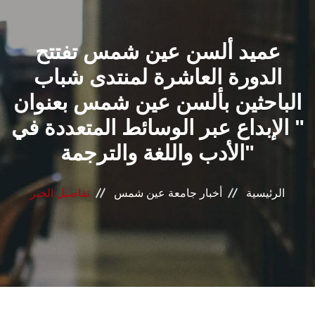
القطاعـات
عميد ألسن عين شمس تفتتح
الشئون الأكاديمية
الدورة العاشرة لمنتدى شباب
البحث العلمي
الباحثين بألسن عين شمس بعنوان
" الإبداع عبر الوسائط المتعددة في
الرعاية الصحية
الأدب واللغة والترجمة"
المراكز والوحدات
الرئيسية
أخبار جامعة عين شمس
تفاصيل الخبر
الأنظمة الذكية
الإعلام
تواصل معنا