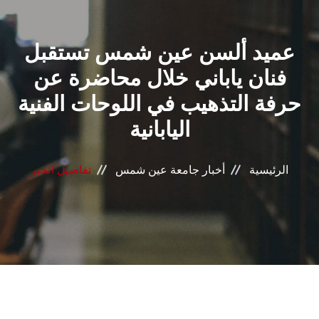
القطاعـات
عميد ألسن عين شمس تستقبل
الشئون الأكاديمية
فنان ياباني خلال محاضرة عن
البحث العلمي
حرفة التذهيب في اللوحات الفنية
اليابانية
الرعاية الصحية
المراكز والوحدات
الرئيسية
أخبار جامعة عين شمس
تفاصيل الخبر
الأنظمة الذكية
الإعلام
تواصل معنا