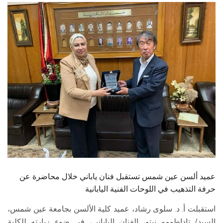
الطلاب
هيئة التدريس
الدراسات العليا
الخريجين
الموظفون
الزائـرون
سجل الان
عميد ألسن عين شمس تستقبل فنان ياباني خلال محاضرة عن
حرفة التذهيب في اللوحات الفنية اليابانية
استقبلت أ. د. سلوى رشاد، عميد كلية الألسن بجامعة عين شمس،
السيد/ تاداطومو نيتو، الفنان الياباني، في ضوء زيارته للكلية