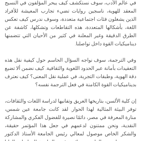
في عالم الأدب، سوف نستكشف كيف يبحر المؤلفون في النسيج
المعقد للهوية، ناسجين روايات تضيء تجارب المعيشة للأفراد
الذين يشغلون فئات اجتماعية متعددة، وسوف ندرس كيف تعكس
اللغة، بأشكالها المتعددة، هذه التقاطعات وتشكلها، كاشفة عن
الطرق الدقيقة وغير المعلنة في كثير من الأحيان التي تتضمنها
ديناميكيات القوة داخل تواصلنا.
وفي الترجمة، سوف نواجه السؤال الحاسم حول كيفية نقل هذه
التعقيدات بأمانة عبر الحدود اللغوية والثقافية. كيف نضمن ألا تضيع
دقة الهوية، وطبقات التجربة، في عملية نقل المعنى؟ كيف نعترف
بديناميكيات القوة الكامنة في فعل الترجمة نفسه؟
إن كلية الألسن، بتاريخها العريق وتفانيها لدراسة اللغات والثقافات،
توفر البيئة المثالية لهذا الحوار. لقد كانت جامعة عين شمس،
منارة المعرفة في مصر، دائمًا نصيرة للفضول الفكري والمشاركة
النقدية، ونحن ممتنون لدعمهم في جعل هذا المؤتمر حقيقة،
والشكر الخاص موصول لمعالي رئيس الجامعة الأستاذ الدكتور