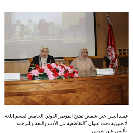
الطلاب
هيئة التدريس
الدراسات العليا
الخريجين
الموظفون
الزائـرون
سجل الان
عميد ألسن عين شمس تفتتح المؤتمر الدولي الخامس لقسم اللغة
الإنجليزية تحت عنوان "التقاطعية في الأدب واللغة والترجمة
بألسن عين شمس"