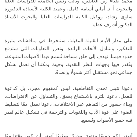
محمد ضياء زين العابدين، ونائب رئيس الجامعة للدراسات العليا
والبحوث أ. د. أماني أسامة كامل، وعميد الكلية الأستاذة الدكتورة
سلوى رشاد، ووكيل الكلية للدراسات العليا والبحوث الأستاذ
الدكتور أشرف عطية.
على مدار الأيام القليلة المقبلة، سننخرط في مناقشات مثيرة
للتفكير، ونتبادل الأبحاث الرائدة، ونعزز التعاونات التي ستدفع
حدود فهمنا، نهدف إلى خلق مساحة تُسمع فيها الأصوات المتنوعة،
وتُقدر فيها وجهات النظر النقدية، وحيث يمكننا أن نعمل بشكل
جماعي نحو مستقبل أكثر شمولًا وإنصافًا.
دعونا نتبنى تحدي التقاطعية، ليس كمفهوم مجرد، بل كدعوة
للعمل، دعونا نلتزم بالاستماع بعمق، والتساؤل عن الافتراضات،
وبناء جسور من التفاهم عبر الاختلافات، دعونا نعمل معًا لتسليط
الضوء على قوة الأدب واللغويات والترجمة في تشكيل عالم تُقدر
فيه جميع الأصوات وتُسمع.
أتمنى لكم جميعًا مؤتمرًا محفزًا ومثريًا. أتمنى أن يكون وقتنا معًا