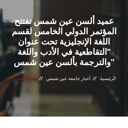
القطاعـات
عميد ألسن عين شمس تفتتح
الشئون الأكاديمية
المؤتمر الدولي الخامس لقسم
البحث العلمي
اللغة الإنجليزية تحت عنوان
"التقاطعية في الأدب واللغة
الرعاية الصحية
والترجمة بألسن عين شمس"
المراكز والوحدات
الرئيسية
أخبار جامعة عين شمس
تفاصيل الخبر
الأنظمة الذكية
الإعلام
تواصل معنا