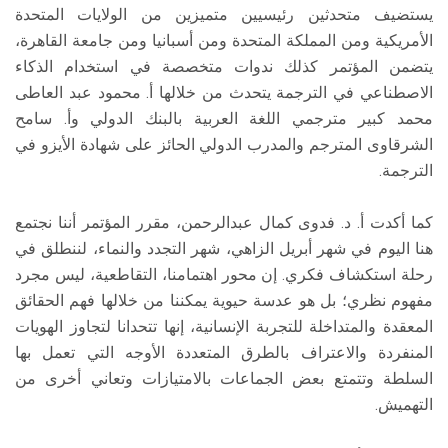
يستضيف متحدثين رئيسيين متميزين من الولايات المتحدة
الأمريكية ومن المملكة المتحدة ومن أسبانيا ومن جامعة القاهرة،
يتضمن المؤتمر كذلك ندوات متخصصة في استخدام الذكاء
الاصطناعي في الترجمة يتحدث من خلالها أ. محمود عبد العاطى
محمد كبير مترجمي اللغة العربية بالبنك الدولي وأ. سامح
الشرقاوى المترجم والمدرب الدولي الحائز على شهادة الأيزو في
الترجمة.
كما أكدت أ. د. فدوى كمال عبدالرحمن، مقرر المؤتمر أننا نجتمع
هنا اليوم في شهر أبريل الزاهي، شهر التجدد والنماء، لننطلق في
رحلة استكشاف فكري. إن محور اهتمامنا، التقاطعية، ليس مجرد
مفهوم نظري؛ بل هو عدسة حيوية يمكننا من خلالها فهم الحقائق
المعقدة والمتداخلة للتجربة الإنسانية، إنها تتحدانا لتجاوز الهويات
المنفردة والاعتراف بالطرق المتعددة الأوجه التي تعمل بها
السلطة وتتمتع بعض الجماعات بالامتيازات وتعاني أخرى من
التهميش.