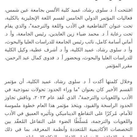
افتتحت أ. د. سلوى رشاد، عميد كلية الألسن بجامعة عين شمس،
فعاليات المؤتمر الدولي الخامس لقسم اللغة الإنجليزية بالكلية،
تحت عنوان "التقاطعية في الأدب واللغة والترجمة"، والذي يقام
تحت رعاية أ. د. محمد ضياء زين العابدين، رئيس الجامعة، وأ. د.
أماني أسامة كامل، نائب رئيس الجامعة للدراسات العليا والبحوث،
وأ. د. سلوى رشاد، عميد الكلية، وأ. د. أشرف عطية، وكيل الكلية
للدراسات العليا والبحوث، وبحضور أ. د. فدوى كمال عبد الرحمن،
مقرر المؤتمر.
وخلال كلمتها أكدت أ. د. سلوى رشاد، عميد الكلية، أن مؤتمر
القسم الأخير كان بعنوان "ما وراء الحدود: تحولات نموذجية في
الأدب واللغويات والترجمة"، الذي عُقد عام ٢٠٢٣، وناقش تجاوز
الحدود الراسخة والقيود، ويتخذ مؤتمر هذا العام خطوة ملموسة
للأمام، مُركزًا على التقاطع الديناميكي وتأثيره العميق في الأدب
واللغويات والترجمة، مُسلّطًا الضوء على التفاعل المُعقّد بين
التخصصات الأكاديمية المُتعددة وأنظمة المعرفة، بما في ذلك