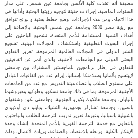
مضيفة أنه اتخذت كلية الألسن بجامعة عين شمس، على مدار
السنوات الماضية، إجراءات حثيثة لتوجيه رؤيتها البحثية وأدائها في
هذا الاتجاه، ومن هذه الإجراءات: وضع خطط بحثية و لوائح تتوافق
مع رؤية مصر 2030 وجامعة عين شمس البحثية، بالإضافة إلى
أهداف التنمية المستدامة للأمم المتحدة، تشجيع الباحثين على
إجراء البحوث التطبيقية واستكشاف المجالات البينية، تشجيع
النشر الدولي في المجلات العالمية المرموقة، تعزيز التعاون
البحثي الدولي مع الجامعات الأجنبية، والذي أثمر عن اتفاقيتين
للتعاون في إطار برنامجين للماجستير المشترك بين جامعتي
لايبتسيج بألمانيا وسلامنكا بإسبانيا، إبرام عدد من اتفاقيات التبادل
على مستوى الطلاب وأعضاء هيئة التدريس مع عدد من الجامعات
الأجنبية المرموقة، بما في ذلك جامعة تسكوبا وطوكيو وهيروشيما
باليابان، وجامعة هانكوك بكوريا الجنوبية، وجامعتي بكين وشنغهاي
بالصين، وجامعة تشارلز بجمهورية التشيك، وبابلو دي أولابيدى
بإشبيلية بإسبانيا، وغيرها، تعزيز تدريب الترجمة للطلاب والباحثين،
بالتعاون مع خدمة الترجمة الفورية بالأمم المتحدة، إنشاء وحدة
الإبتكار بالكلية، وربطه بالإقتصاد، والصناعة، وريادة الأعمال، وذلك