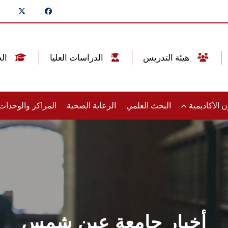
هيئة التدريس
الدراسات العليا
الخريجين
 الأكاديمية
البحث العلمي
الرعاية الصحية
المراكز والوحدا
أخبار جامعة عين شمس