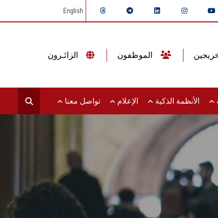
English
الموظفون
الزائـرون
ت
الأنظمة الذكية
الإعلام
تواصل معنا