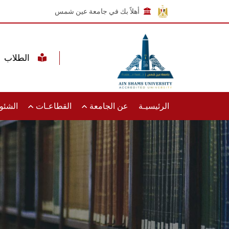
أهلاً بك في جامعة عين شمس
الطلاب
الرئيسيـة
عن الجامعة
القطاعـات
الشئون