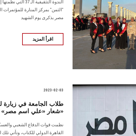
الندوة التثقيفية ا
"الثمن" بمركز المنارة للمؤتمرات الد
مصر بذكرى يوم الشهيد
اقرأ المزيد
2023-02-03
شعار «علي اسم مصر» و«معا نقرأ، نفكر، ونبدع»
نظمت قوات الدفاع الشعبي والعسك
القاهرة الدولي للكتاب، وتأتي تلك ا