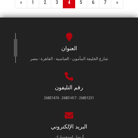
«
1
2
3
4
5
6
7
»
العنوان
شارع الخليفة المأمون - العباسية - القاهرة - مصر
رقم التليفون
26831231 - 26831417 - 26831474
البريد الإلكتروني
أرسل استفسارك.