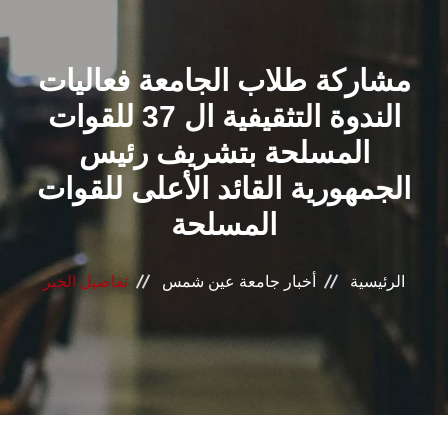
القطاعـات
مشاركة طلاب الجامعة فعاليات
الشئون الأكاديمية
الندوة التثقيفية ال 37 للقوات
البحث العلمي
المسلحة بتشريف رئيس
الجمهورية القائد الأعلى للقوات
الرعاية الصحية
المسلحة
المراكز والوحدات
الرئيسية
أخبار جامعة عين شمس
تفاصيل الخبر
الأنظمة الذكية
الإعلام
تواصل معنا