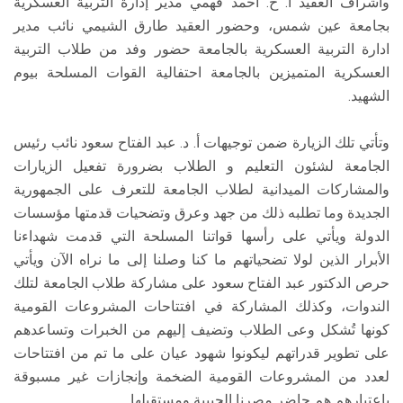
وأشراف العقيد أ. ح. أحمد فهمي مدير إدارة التربية العسكرية
بجامعة عين شمس، وحضور العقيد طارق الشيمي نائب مدير
ادارة التربية العسكرية بالجامعة حضور وفد من طلاب التربية
العسكرية المتميزين بالجامعة احتفالية القوات المسلحة بيوم
الشهيد.
وتأتي تلك الزيارة ضمن توجيهات أ. د. عبد الفتاح سعود نائب رئيس
الجامعة لشئون التعليم و الطلاب بضرورة تفعيل الزيارات
والمشاركات الميدانية لطلاب الجامعة للتعرف على الجمهورية
الجديدة وما تطلبه ذلك من جهد وعرق وتضحيات قدمتها مؤسسات
الدولة ويأتي على رأسها قواتنا المسلحة التي قدمت شهداءنا
الأبرار الذين لولا تضحياتهم ما كنا وصلنا إلى ما نراه الآن ويأتي
حرص الدكتور عبد الفتاح سعود على مشاركة طلاب الجامعة لتلك
الندوات، وكذلك المشاركة في افتتاحات المشروعات القومية
كونها تُشكل وعى الطلاب وتضيف إليهم من الخبرات وتساعدهم
على تطوير قدراتهم ليكونوا شهود عيان على ما تم من افتتاحات
لعدد من المشروعات القومية الضخمة وإنجازات غير مسبوقة
باعتبارهم هم حاضر مصرنا الحبيبة ومستقبلها.