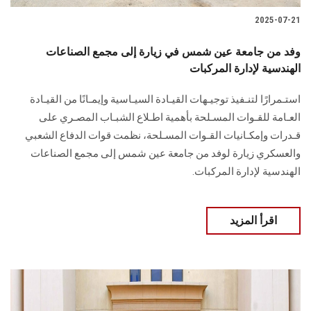
2025-07-21
وفد من جامعة عين شمس في زيارة إلى مجمع الصناعات
الهندسية لإدارة المركبات
استـمرارًا لتنـفيذ توجيـهات القيـادة السيـاسية وإيمـانًا من القيـادة
العـامة للقـوات المسـلحة بأهمية اطـلاع الشبـاب المصـري على
قـدرات وإمكـانيات القـوات المسـلحة، نظمت قوات الدفاع الشعبي
والعسكري زيارة لوفد من جامعة عين شمس إلى مجمع الصناعات
الهندسية لإدارة المركبات.
اقرأ المزيد