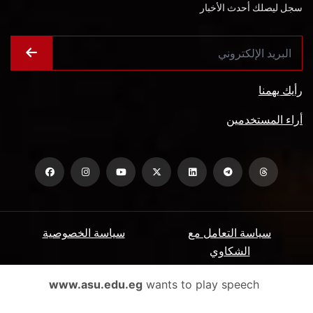
سجل ليصلك أحدث الأخبار
رأيك يهمنا
أراء المستخدمين
سياسة التعامل مع
سياسة الخصوصية
الشكاوي
ميثاق المتعاملين
الأسئلة الشائعة
www.asu.edu.eg
wants to play speech
شروط الاستخدام