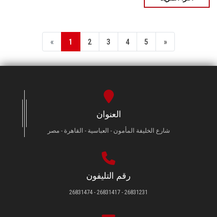
«
1
2
3
4
5
»
العنوان
شارع الخليفة المأمون - العباسية - القاهرة - مصر
رقم التليفون
26831231 - 26831417 - 26831474