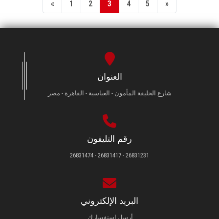
«
1
2
3
4
5
»
العنوان
شارع الخليفة المأمون - العباسية - القاهرة - مصر
رقم التليفون
26831231 - 26831417 - 26831474
البريد الإلكتروني
أرسل استفسارك.