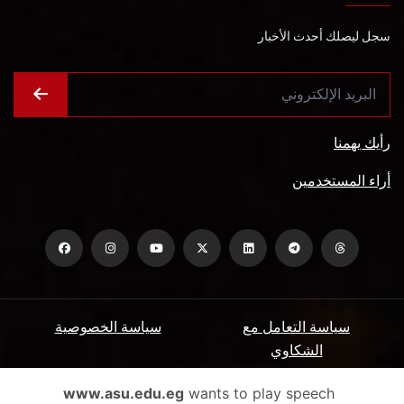
سجل ليصلك أحدث الأخبار
رأيك يهمنا
أراء المستخدمين
سياسة التعامل مع
سياسة الخصوصية
الشكاوي
ميثاق المتعاملين
الأسئلة الشائعة
www.asu.edu.eg
wants to play speech