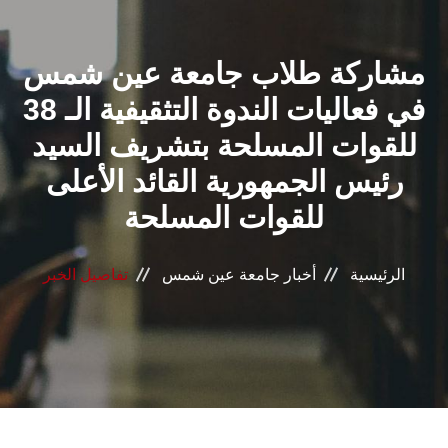
القطاعـات
مشاركة طلاب جامعة عين شمس
الشئون الأكاديمية
في فعاليات الندوة التثقيفية الـ 38
البحث العلمي
للقوات المسلحة بتشريف السيد
رئيس الجمهورية القائد الأعلى
الرعاية الصحية
للقوات المسلحة
المراكز والوحدات
الرئيسية
أخبار جامعة عين شمس
تفاصيل الخبر
الأنظمة الذكية
الإعلام
تواصل معنا