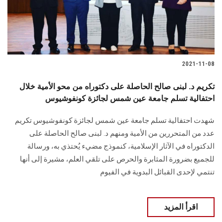
الطلاب
هيئة التدريس
الدراسات العليا
2021-11-08
الخريجين
تكريم د. لبنى صالح الحاصلة على دكتوراه من محو الأمية خلال
احتفالية تسلم جامعة عين شمس لجائزة كونفوشيوس
الموظفون
شهدت احتفالية تسلم جامعة عين شمس لجائزة كونفوشيوس تكريم
عدد من المتحررين من الأمية ومنهم د. لبنى صالح الحاصلة على
الزائـرون
الدكتوراه في الآثار الإسلامية، كنموذج مضيء يُحتذي به، ورسالة
للجميع بضرورة المثابرة والحرص على تلقي العلم، مشيرة إلى أنها
سجل الان
تنتمي لإحدى القبائل البدوية في الفيوم
اقرأ المزيد