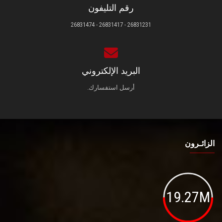
رقم التليفون
26831231 - 26831417 - 26831474
البريد الإلكتروني
أرسل استفسارك.
الزائـرون
19.27M