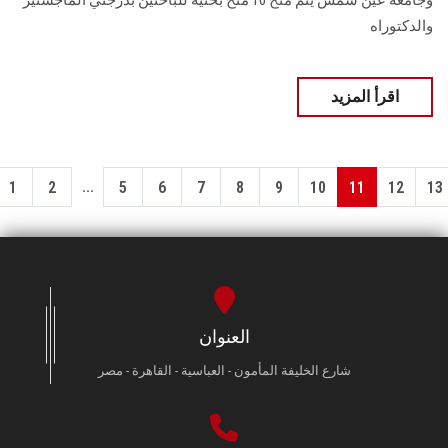
والدكتوراه
اقرأ المزيد
...
1
2
5
6
7
8
9
10
11
12
13
العنوان
شارع الخليفة المأمون - العباسية - القاهرة - مصر