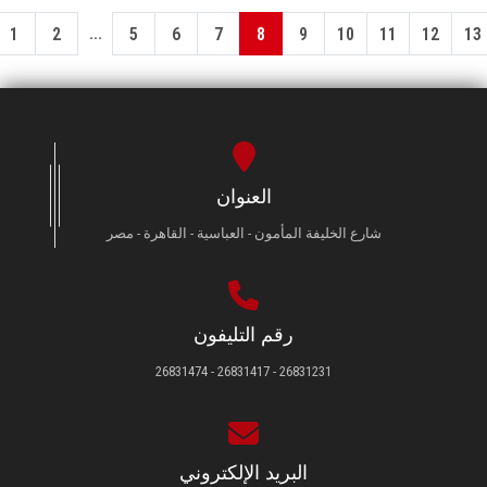
...
1
2
5
6
7
8
9
10
11
12
13
العنوان
شارع الخليفة المأمون - العباسية - القاهرة - مصر
رقم التليفون
26831231 - 26831417 - 26831474
البريد الإلكتروني