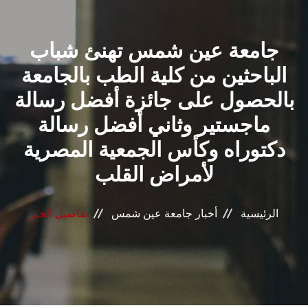
القطاعـات
جامعة عين شمس تهنئ شباب
الشئون الأكاديمية
الباحثين من كلية الطب بالجامعة
البحث العلمي
بالحصول على جائزة أفضل رسالة
ماجستير وثاني أفضل رسالة
الرعاية الصحية
دكتوراه وكأس الجمعية المصرية
المراكز والوحدات
لأمراض القلب
الأنظمة الذكية
الرئيسية
أخبار جامعة عين شمس
تفاصيل الخبر
الإعلام
تواصل معنا