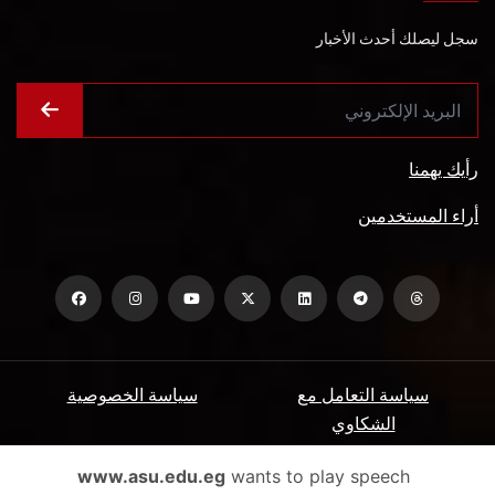
سجل ليصلك أحدث الأخبار
رأيك يهمنا
أراء المستخدمين
سياسة التعامل مع
سياسة الخصوصية
الشكاوي
ميثاق المتعاملين
الأسئلة الشائعة
www.asu.edu.eg
wants to play speech