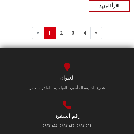
اقرأ المزيد
«
1
2
3
4
»
العنوان
شارع الخليفة المأمون - العباسية - القاهرة - مصر
رقم التليفون
26831231 - 26831417 - 26831474