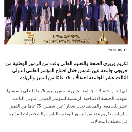
الطلاب
هيئة التدريس
الدراسات العليا
2025-05-18
الخريجين
تكريم وزيرَي الصحة والتعليم العالي وعدد من الرموز الوطنية من
الموظفون
خريجى جامعة عين شمس خلال افتتاح المؤتمر العلمي الدولي
الثالث عشر للجامعة احتفالًا بـ 75 عامًا من التميز والريادة
الزائـرون
في إطـار احتفالات جــامعة عيـن شـمس بمرور 75 عامًا على تأسيسها،
شهدت الجلسة الافتتاحية الرسمية للمؤتمر العلمي الدولي الثالث
سجل الان
عشر للجامعة، والمنعقد تحت شعار “عين شمس.. 75 عامًا من التميز
والريادة، تكريم عدد من الرموز الوطنية البارزة والشخصيات المؤثرة
في مختلف المجالات.