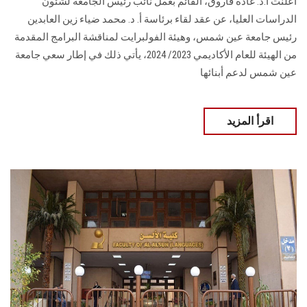
أعلنت أ.د. غادة فاروق، القائم بعمل نائب رئيس الجامعة لشئون
الدراسات العليا، عن ‏عقد لقاء برئاسة أ. د. محمد ضياء زين العابدين
رئيس جامعة عين شمس، وهيئة الفولبرايت ‏لمناقشة البرامج المقدمة
من الهيئة للعام الأكاديمي 2023/ 2024‏، يأتي ذلك في إطار سعي جامعة
عين شمس لدعم أبنائها
اقرأ المزيد