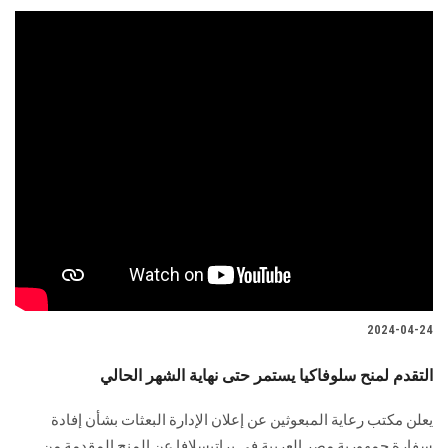
2024-04-24
التقدم لمنح سلوفاكيا يستمر حتى نهاية الشهر الحالي
يعلن مكتب رعاية المبعوثين عن إعلان الإدارة البعثات بشأن إفادة
‏سفارة جمهورية مصر العربية في براتيسلافا عن المنح المقدمة من