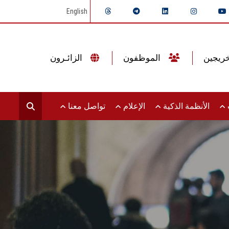
English
الموظفون
الزائـرون
ت
الأنظمة الذكية
الإعلام
تواصل معنا