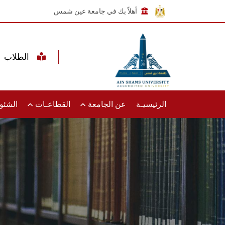
أهلاً بك في جامعة عين شمس
الطلاب
الرئيسيـة
عن الجامعة
القطاعـات
الشئون