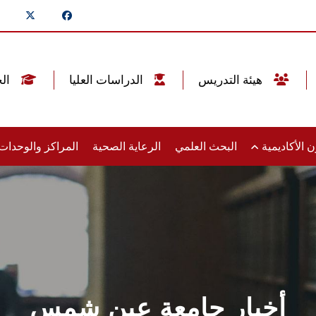
هيئة التدريس
الدراسات العليا
الخريجين
 الأكاديمية
البحث العلمي
الرعاية الصحية
المراكز والوحدا
أخبار جامعة عين شمس