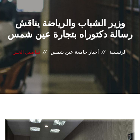
القطاعـات
وزير الشباب والرياضة يناقش
الشئون الأكاديمية
رسالة دكتوراه بتجارة عين شمس
البحث العلمي
الرئيسية
أخبار جامعة عين شمس
تفاصيل الخبر
الرعاية الصحية
المراكز والوحدات
الأنظمة الذكية
الإعلام
تواصل معنا