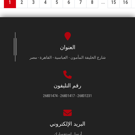
...
1
2
3
4
5
6
7
8
15
16
العنوان
شارع الخليفة المأمون - العباسية - القاهرة - مصر
رقم التليفون
26831231 - 26831417 - 26831474
البريد الإلكتروني
أرسل استفسارك.