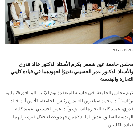
الطلاب
هيئة التدريس
الدراسات العليا
2025-05-26
الخريجين
مجلس جامعة عين شمس يكرم الأستاذ الدكتور خالد قدري
الموظفون
والأستاذ الدكتور عمر الحسيني تقديرًا لجهودهما في قيادة كليتي
التجارة والهندسة
الزائـرون
كرم مجلس الجامعة، في جلسته المنعقدة يوم الإثنين الموافق 26 مايو،
برئاسة أ. د. محمد ضياء زين العابدين رئيس الجامعة، كلًا من أ. د. خالد
سجل الان
قدري، عميد كلية التجارة السابق، وأ. د. عمر الحسيني، عميد كلية
الهندسة السابق تقديرًا لما بذلاه من جهد وعطاء خلال فترة توليهما
قيادة الكليتين