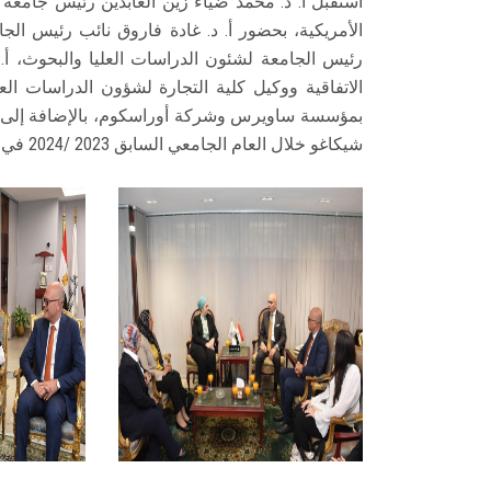
استقبل أ. د. محمد ضياء زين العابدين رئيس جامع
الأمريكية، بحضور أ. د. غادة فاروق نائب رئيس الجا
رئيس الجامعة لشئون الدراسات العليا والبحوث، أ. 
الاتفاقية ووكيل كلية التجارة لشؤون الدراسات العل
بمؤسسة ساويرس وشركة أوراسكوم، بالإضافة إلى ع
شيكاغو خلال العام الجامعي السابق 2023 /2024 في إطار المنحة.