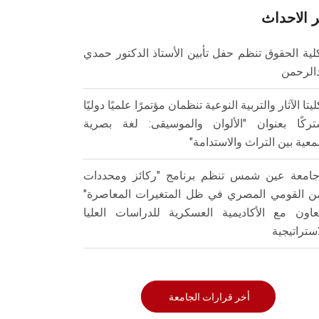
 الاحداث
لية الحقوق تنظم حفل تأبين الأستاذ الدكتور حمدي
الرحمن
ليتا الآثار والتربية النوعية تنظمان مؤتمرًا علميًا دوليًا
ركًا بعنوان "الألوان والموسيقى: لغة بصرية
عية بين التراث والاستدامة"
امعة عين شمس تنظم برنامج "ركائز ومحددات
من القومي المصري في ظل المتغيرات المعاصرة"
تعاون مع الأكاديمية العسكرية للدراسات العليا
استراتيجية
أخر قرارات الجامعة