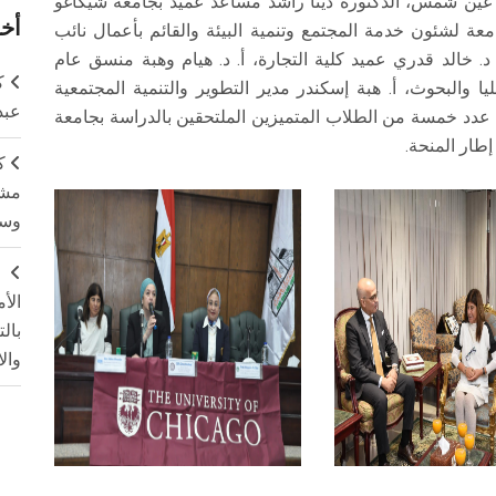
ة عين شمس، الدكتورة دينا راشد مساعد عميد بجامعة شيكاغو
أخر
معة لشئون خدمة المجتمع وتنمية البيئة والقائم بأعمال نائب
د. خالد قدري عميد كلية التجارة، أ. د. هيام وهبة منسق عام
ك
يا والبحوث، أ. هبة إسكندر مدير التطوير والتنمية المجتمعية
عبد
دد خمسة من الطلاب المتميزين الملتحقين بالدراسة بجامعة
ك
مشت
وسم
ج
الأ
بال
وال