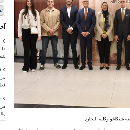
تع
آخر
طال
لتن
ف
في 
قطا
ج
من 
وال
 شيكاغو وكلية التجارة