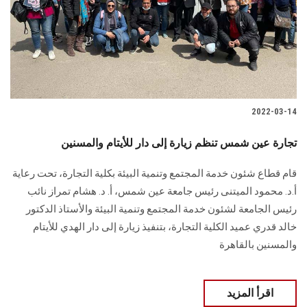
الطلاب
هيئة التدريس
الدراسات العليا
2022-03-14
الخريجين
تجارة عين شمس تنظم زيارة إلى دار للأيتام والمسنين
الموظفون
قام قطاع شئون خدمة المجتمع وتنمية البيئة بكلية التجارة، تحت رعاية
أ.د. محمود الميتنى رئيس جامعة عين شمس، أ. د. هشام تمراز نائب
الزائـرون
رئيس الجامعة لشئون خدمة المجتمع وتنمية البيئة والأستاذ الدكتور
خالد قدري عميد الكلية التجارة، بتنفيذ زيارة إلى دار الهدي للأيتام
سجل الان
والمسنين بالقاهرة
اقرأ المزيد