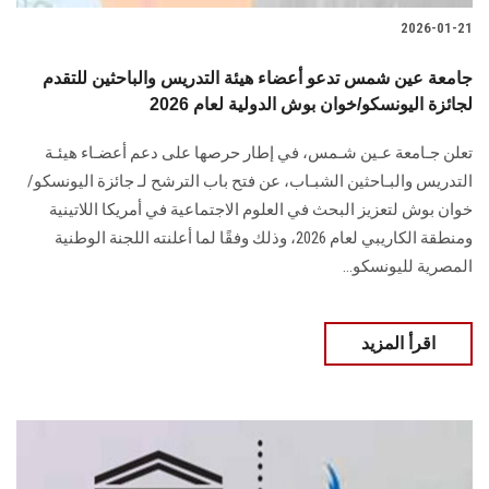
2026-01-21
جامعة عين شمس تدعو أعضاء هيئة التدريس والباحثين للتقدم
لجائزة اليونسكو/خوان بوش الدولية لعام 2026
تعلن جـامعة عـين شـمس، في إطار حرصها على دعم أعضـاء هيئـة
التدريس والبـاحثين الشبـاب، عن فتح باب الترشح لـ جائزة اليونسكو/
خوان بوش لتعزيز البحث في العلوم الاجتماعية في أمريكا اللاتينية
ومنطقة الكاريبي لعام 2026، وذلك وفقًا لما أعلنته اللجنة الوطنية
المصرية لليونسكو...
اقرأ المزيد