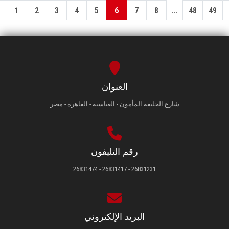
...
1
2
3
4
5
6
7
8
48
49
العنوان
شارع الخليفة المأمون - العباسية - القاهرة - مصر
رقم التليفون
26831231 - 26831417 - 26831474
البريد الإلكتروني