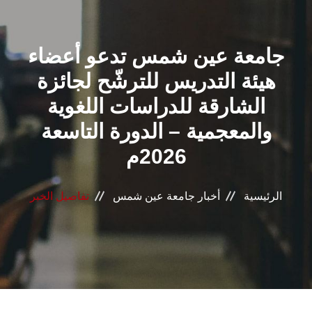
القطاعـات
جامعة عين شمس تدعو أعضاء
الشئون الأكاديمية
هيئة التدريس للترشّح لجائزة
البحث العلمي
الشارقة للدراسات اللغوية
والمعجمية – الدورة التاسعة
الرعاية الصحية
2026م
المراكز والوحدات
الرئيسية
أخبار جامعة عين شمس
تفاصيل الخبر
الأنظمة الذكية
الإعلام
تواصل معنا