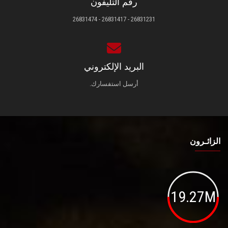
رقم التليفون
26831231 - 26831417 - 26831474
البريد الإلكتروني
أرسل استفسارك.
الزائـرون
19.27M