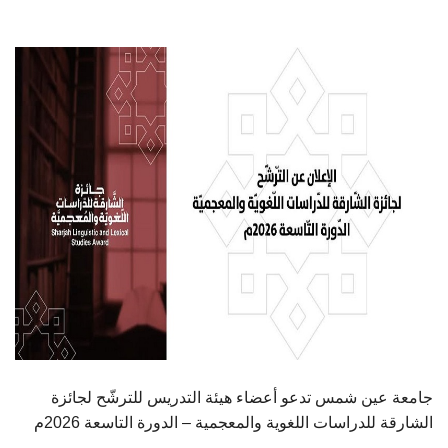
الطلاب
هيئة التدريس
الدراسات العليا
الخريجين
الموظفون
الزائـرون
سجل الان
جامعة عين شمس تدعو أعضاء هيئة التدريس للترشّح لجائزة
الشارقة للدراسات اللغوية والمعجمية – الدورة التاسعة 2026م