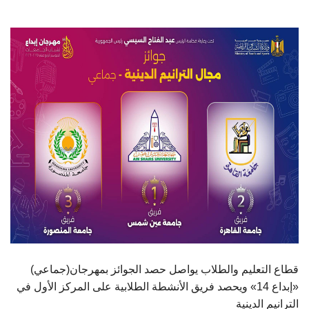
الطلاب
هيئة التدريس
الدراسات العليا
الخريجين
الموظفون
الزائـرون
سجل الان
(جماعي)قطاع التعليم والطلاب يواصل حصد الجوائز بمهرجان
«إبداع 14» ويحصد فريق الأنشطة الطلابية على المركز الأول في
الترانيم الدينية