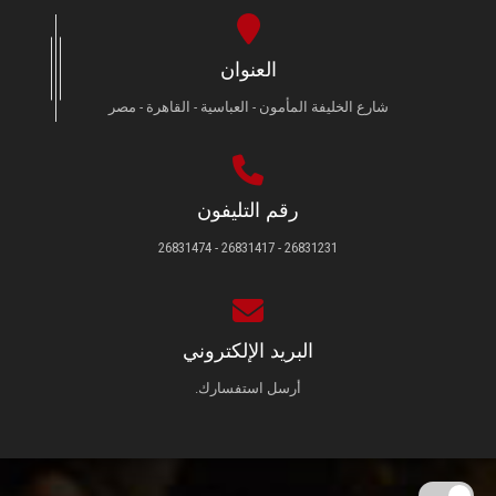
العنوان
شارع الخليفة المأمون - العباسية - القاهرة - مصر
رقم التليفون
26831231 - 26831417 - 26831474
البريد الإلكتروني
أرسل استفسارك.