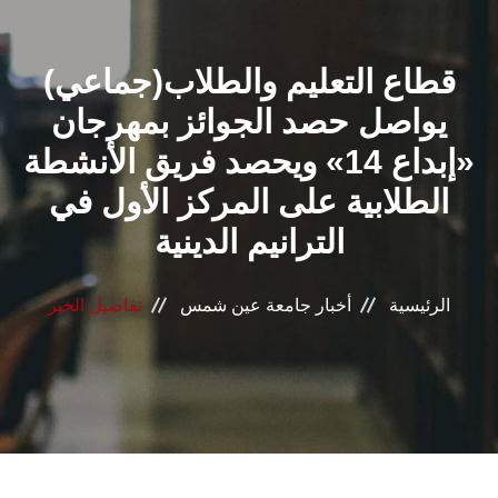
القطاعـات
(جماعي)قطاع التعليم والطلاب
الشئون الأكاديمية
يواصل حصد الجوائز بمهرجان
البحث العلمي
«إبداع 14» ويحصد فريق الأنشطة
الطلابية على المركز الأول في
الرعاية الصحية
الترانيم الدينية
المراكز والوحدات
الرئيسية
أخبار جامعة عين شمس
تفاصيل الخبر
الأنظمة الذكية
الإعلام
تواصل معنا