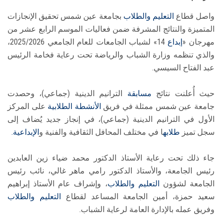
واصل قطاع
التعليم والطلاب
بجامعة عين شمس تحقيق الإنجازات
المتميزة والنتائج المشرفة ضمن فعاليات الموسم الرابع عشر من
مهرجان «
إبداع
14» لشباب الجامعات للعام الجامعي 2025/2026،
والذي تنظمه وزارة الشباب والرياضة تحت رعاية فخامة الرئيس
عبد الفتاح السيسي.
حيث أُعلنت نتائج
مسابقة
الترانيم الدينية (جماعي)، وحصدت
جامعة عين شمس ممثلة في فريق
الأنشطة الطلابية
على المركز
الأول في الترانيم الدينية (جماعي)، في إنجاز جديد يُضاف إلى
سجل تميز
طلابه
ا في مختلف المحافل الثقافية والفنية و
الإبداعية.
جاء ذلك تحت رعاية الأستاذ الدكتور محمد ضياء زين العابدين
رئيس الجامعة، والأستاذ الدكتور رامي ماهر غالي، نائب رئيس
الجامعة لشؤون
التعليم والطلاب
، وإشراف عام الأستاذ إبراهيم
سعيد حمزة، أمين الجامعة المساعد لقطاع
التعليم والطلاب
وفريق عمله بالإدارة العامة لرعاية الشباب.