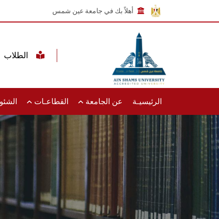
أهلاً بك في جامعة عين شمس
الطلاب
الرئيسيـة
عن الجامعة
القطاعـات
الشئون