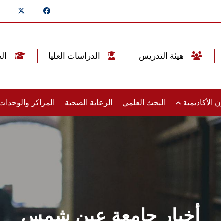
هيئة التدريس
الدراسات العليا
الخريجين
 الأكاديمية
البحث العلمي
الرعاية الصحية
المراكز والوحدا
أخبار جامعة عين شمس