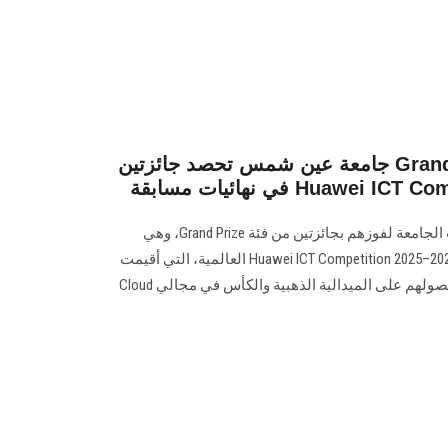
جامعة عين شمس تحصد جائزتين Grand Prize والميدالية الذهبية
هنأ رئيس جامعة عين شمس، طلاب الجامعة لفوزهم بجائزتين من فئة Grand Prize، وهي
أعلى الجوائز في نهائيات مسابقة Huawei ICT Competition 2025–2026 العالمية، التي أقيمت
بمدينة شينزن الصينية، إلى جانب حصولهم على الميدالية الذهبية والكأس في مجالي Cloud