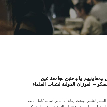
 ومعاونيهم والباحثين بجامعة عين
كو – الفوزان الدولية لشباب العلماء
لتميز العلمي، وتحت رعاية أ.د أماني أسامة كامل، نائب
ا، تعلن الجامعة عن فتح باب الترشح لجائزة اليونسكو