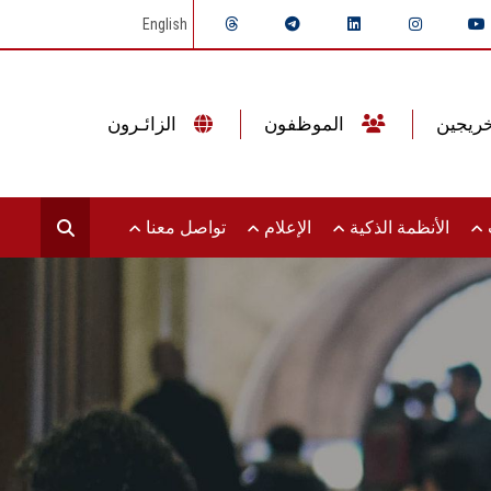
English
الموظفون
الزائـرون
ت
الأنظمة الذكية
الإعلام
تواصل معنا