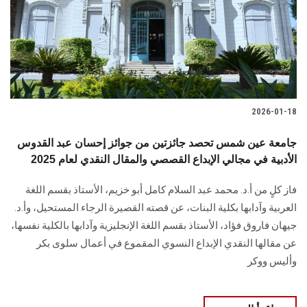
الطلاب
هيئة التدريس
الدراسات العليا
2026-01-18
الخريجين
جامعة عين شمس تحصد جائزتين من جوائز إحسان عبد القدوس
الموظفون
الأدبية في مجالي الإبداع القصصي والمقال النقدي لعام 2025
فاز كلٍ من أ.د. محمد عبد السلام كامل أبو خزيم، الأستاذ بقسم اللغة
الزائـرون
العربية وآدابها بكلية البنات، عن قصته القصيرة الرجاء المستحيل، وأ.د.
جيهان فاروق فؤاد، الأستاذ بقسم اللغة الإنجليزية وآدابها بالكلية نفسها،
سجل الان
عن مقالها النقدي الإبداع النسوي المقموع في أعمال سلوى بكر
وأليس ووكر