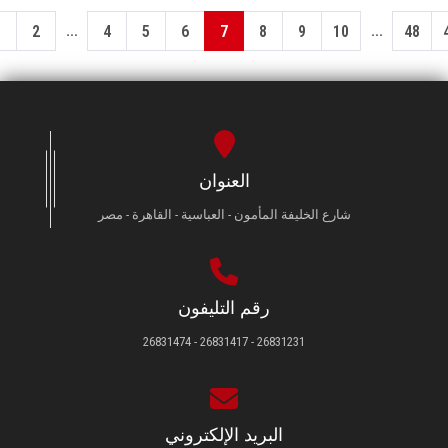
...
...
1
2
4
5
6
7
8
9
10
48
العنوان
شارع الخليفة المأمون - العباسية - القاهرة - مصر
رقم التليفون
26831231 - 26831417 - 26831474
البريد الإلكتروني