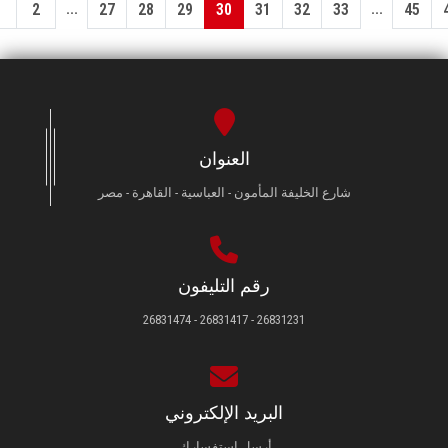
...
...
1
2
27
28
29
30
31
32
33
45
العنوان
شارع الخليفة المأمون - العباسية - القاهرة - مصر
رقم التليفون
26831231 - 26831417 - 26831474
البريد الإلكتروني
أرسل استفسارك.