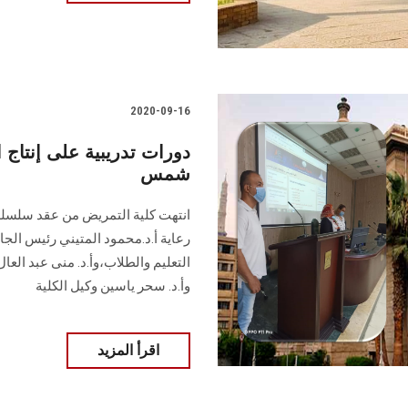
2020-09-16
دورات تدريبية على إنتاج 
شمس
انتهت كلية التمريض من عقد سلسلة د
رعاية أ.د.محمود المتيني رئيس الجا
التعليم والطلاب،وأ.د. منى عبد العا
وأ.د. سحر ياسين وكيل الكلية
اقرأ المزيد