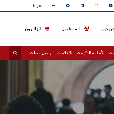
English
الموظفون
الزائـرون
ت
الأنظمة الذكية
الإعلام
تواصل معنا