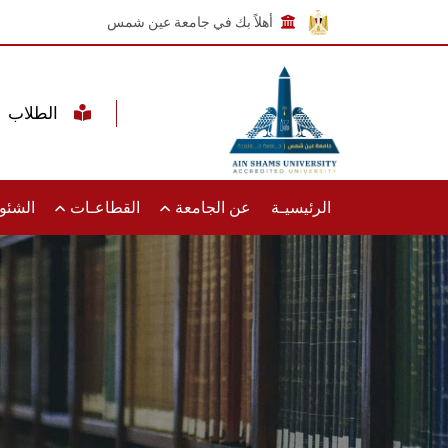
أهلاً بك في جامعة عين شمس
الطلاب
الرئيسيـة
عن الجامعة
القطاعـات
الشئون