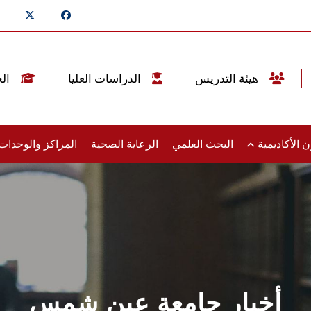
هيئة التدريس
الدراسات العليا
الخريجين
 الأكاديمية
البحث العلمي
الرعاية الصحية
المراكز والوحدا
أخبار جامعة عين شمس