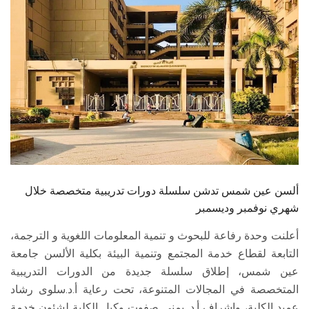
الطلاب
هيئة التدريس
الدراسات العليا
الخريجين
الموظفون
ألسن عين شمس تدشن سلسلة دورات تدريبية متخصصة خلال
الزائـرون
شهري نوفمبر وديسمبر
سجل الان
أعلنت وحدة رفاعة للبحوث و تنمية المعلومات اللغوية و الترجمة،
التابعة لقطاع خدمة المجتمع وتنمية البيئة بكلية الألسن جامعة
عين شمس، إطلاق سلسلة جديدة من الدورات التدريبية
المتخصصة في المجالات المتنوعة، تحت رعاية أ.د.سلوى رشاد
عميد الكلية، وإشراف أ.د. يمنى صفوت وكيل الكلية لشئون خدمة