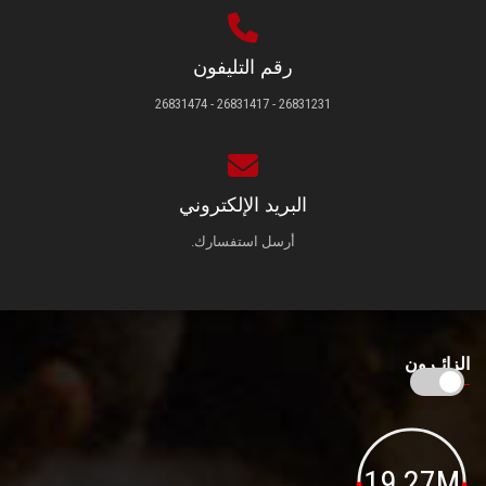
رقم التليفون
26831231 - 26831417 - 26831474
البريد الإلكتروني
أرسل استفسارك.
الزائـرون
19.27M