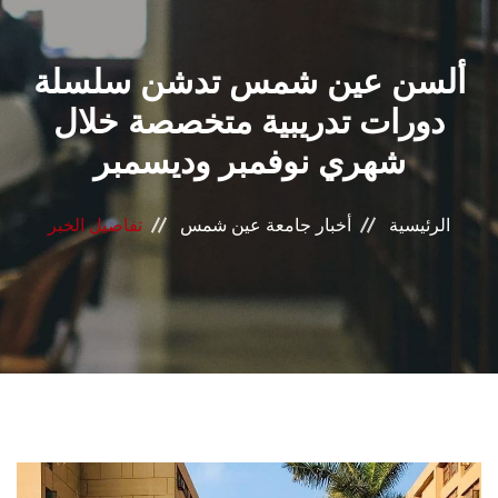
القطاعـات
ألسن عين شمس تدشن سلسلة
الشئون الأكاديمية
دورات تدريبية متخصصة خلال
البحث العلمي
شهري نوفمبر وديسمبر
الرعاية الصحية
الرئيسية
أخبار جامعة عين شمس
تفاصيل الخبر
المراكز والوحدات
الأنظمة الذكية
الإعلام
تواصل معنا