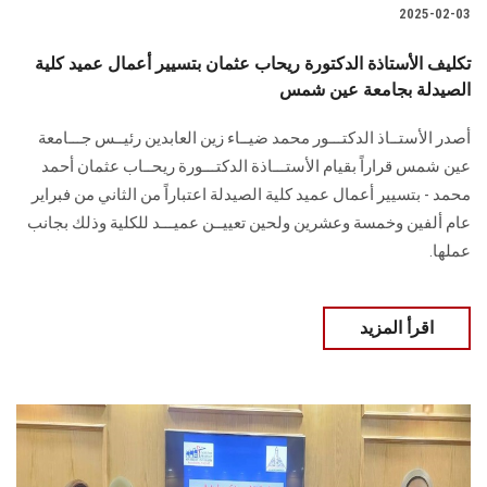
2025-02-03
تكليف الأستاذة الدكتورة ريحاب عثمان بتسيير أعمال عميد كلية
الصيدلة بجامعة عين شمس
أصدر الأستــاذ الدكتـــور محمد ضيــاء زين العابدين رئيــس جـــامعة
عين شمس قراراً بقيام الأستـــاذة ‏الدكتـــورة ريحــاب عثمان أحمد
محمد - بتسيير أعمال عميد كلية الصيدلة اعتباراً من الثاني من ‏فبراير
عام ألفين وخمسة وعشرين ولحين تعييــن عميـــد للكلية وذلك بجانب
عملها.‏
اقرأ المزيد