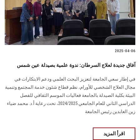
الطلاب
هيئة التدريس
الدراسات العليا
2025-04-06
الخريجين
آفاق جديدة لعلاج السرطان: ندوة علمية بصيدلة عين شمس
الموظفون
في إطار سعي الجامعة لتعزيز البحث العلمي ودعم الابتكارات في
مجال العلاج الشخصي للأورام، نظم قطاع شئون خدمة المجتمع وتنمية
الزائـرون
البيئة بكلية الصيدلة بالجامعة فعاليات الموسم الثقافي للفصل
الدراسي الثاني للعام الجامعي 2024/2025، تحت رعاية أ.د. محمد ضياء
سجل الان
زين العابدين رئيس الجامعة
اقرأ المزيد