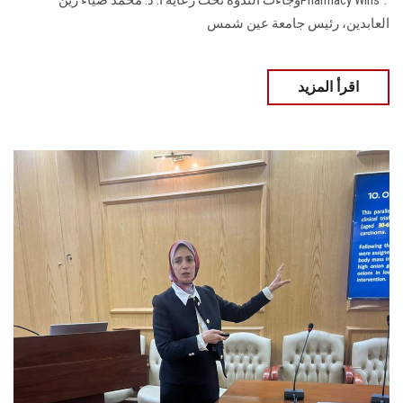
Pharmacy Wins". ‎وجاءت الندوة تحت رعاية أ. د. ‏محمد ضياء زين
العابدين، رئيس جامعة عين شمس
اقرأ المزيد